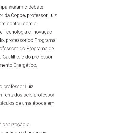
mpanharam o debate,
or da Coppe, professor Luiz
mbém contou com a
de Tecnologia e Inovação
do, professor do Programa
professora do Programa de
 Castilho, e do professor
mento Energético,
o professor Luiz
nfrentados pelo professor
bstáculos de uma época em
cionalização e
m criticou a burocracia