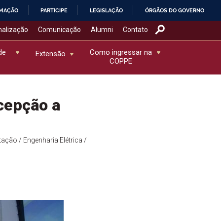
RMAÇÃO
PARTICIPE
LEGISLAÇÃO
ÓRGÃOS DO GOVERNO
nalização
Comunicação
Alumni
Contato
de
Como ingressar na
Extensão
COPPE
cepção a
tação
/ Engenharia Elétrica
/