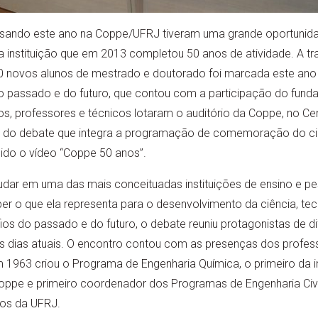
essando este ano na Coppe/UFRJ tiveram uma grande oportunid
da instituição que em 2013 completou 50 anos de atividade. A t
0 novos alunos de mestrado e doutorado foi marcada este an
o passado e do futuro, que contou com a participação do fund
nos, professores e técnicos lotaram o auditório da Coppe, no Ce
 e do debate que integra a programação de comemoração do cinq
bido o vídeo “Coppe 50 anos”.
dar em uma das mais conceituadas instituições de ensino e pes
ber o que ela representa para o desenvolvimento da ciência, te
afios do passado e do futuro, o debate reuniu protagonistas de
os dias atuais. O encontro contou com as presenças dos profess
1963 criou o Programa de Engenharia Química, o primeiro da ins
 Coppe e primeiro coordenador dos Programas de Engenharia Civ
os da UFRJ.