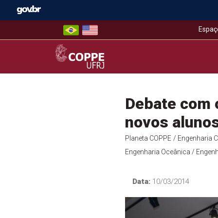
Skip
to
content
Espaç
COPPE – UFRJ
Debate com 
novos aluno
Planeta COPPE
/ Engenharia Ci
Engenharia Oceânica
/ Engenh
Data:
10/03/2014