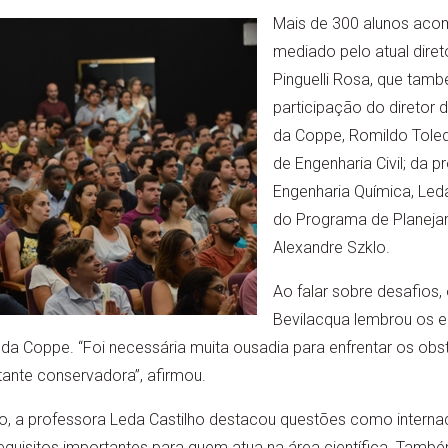
Mais de 300 alunos aco
mediado pelo atual diret
Pinguelli Rosa, que ta
participação do diretor 
da Coppe, Romildo Tole
de Engenharia Civil; da 
Engenharia Química, Leda
do Programa de Planeja
Alexandre Szklo.
Ao falar sobre desafios, 
Bevilacqua lembrou os e
da Coppe. “Foi necessária muita ousadia para enfrentar os o
tante conservadora”, afirmou.
ro, a professora Leda Castilho destacou questões como interna
 requisitos importantes para quem atua na área científica. També