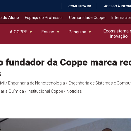
COMUNICA BR
ACESSO À INFO
IR
o do Aluno
Espaço do Professor
Comunidade Coppe
Internacio
PARA
O
Ecossistema 
A COPPE
Ensino
Pesquisa
inovação
CONTEÚDO
o fundador da Coppe marca re
s
vil
/ Engenharia de Nanotecnologia
/ Engenharia de Sistemas e Compu
aria Química
/ Institucional Coppe
/ Notícias