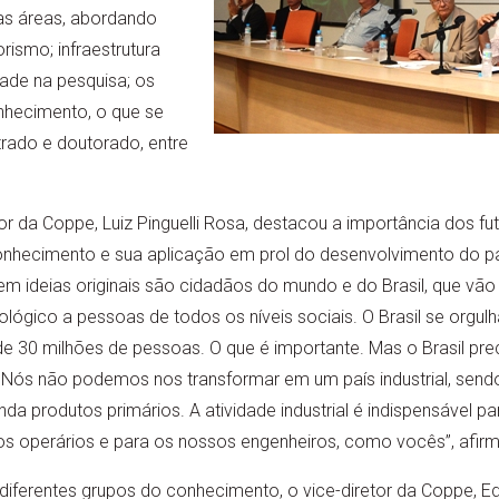
as áreas, abordando
smo; infraestrutura
idade na pesquisa; os
nhecimento, o que se
rado e doutorado, entre
tor da Coppe, Luiz Pinguelli Rosa, destacou a importância dos f
nhecimento e sua aplicação em prol do desenvolvimento do pa
m ideias originais são cidadãos do mundo e do Brasil, que vão 
ógico a pessoas de todos os níveis sociais. O Brasil se orgulha
de 30 milhões de pessoas. O que é importante. Mas o Brasil pre
. Nós não podemos nos transformar em um país industrial, sendo
da produtos primários. A atividade industrial é indispensável p
os operários e para os nossos engenheiros, como vocês”, afirmo
diferentes grupos do conhecimento, o vice-diretor da Coppe, E