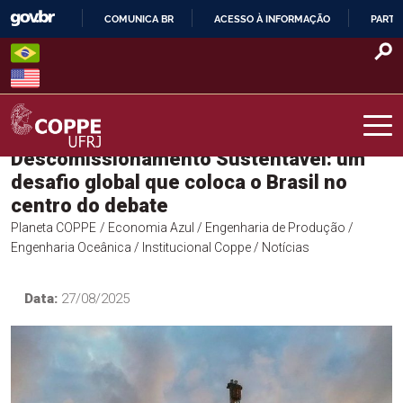
Skip
COMUNICA BR
ACESSO À INFORMAÇÃO
PARTI
to
IR
content
PARA
O
CONTEÚDO
Descomissionamento Sustentável: um
COPPE – UFRJ
desafio global que coloca o Brasil no
centro do debate
Planeta COPPE
/ Economia Azul
/ Engenharia de Produção
/
Engenharia Oceânica
/ Institucional Coppe
/ Notícias
Data:
27/08/2025