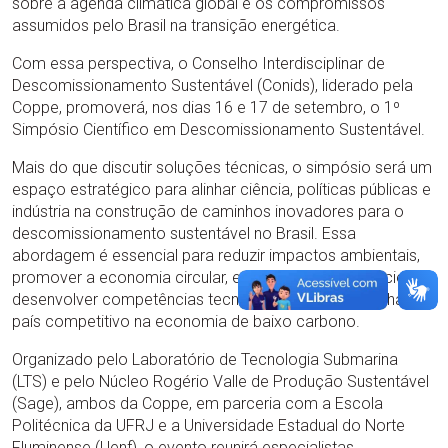
sobre a agenda climática global e os compromissos
assumidos pelo Brasil na transição energética.
Com essa perspectiva, o Conselho Interdisciplinar de
Descomissionamento Sustentável (Conids), liderado pela
Coppe, promoverá, nos dias 16 e 17 de setembro, o 1º
Simpósio Científico em Descomissionamento Sustentável.
Mais do que discutir soluções técnicas, o simpósio será um
espaço estratégico para alinhar ciência, políticas públicas e
indústria na construção de caminhos inovadores para o
descomissionamento sustentável no Brasil. Essa
abordagem é essencial para reduzir impactos ambientais,
promover a economia circular, estimular novos negócios e
desenvolver competências tecnológicas que mantenham o
país competitivo na economia de baixo carbono.
Organizado pelo Laboratório de Tecnologia Submarina
(LTS) e pelo Núcleo Rogério Valle de Produção Sustentável
(Sage), ambos da Coppe, em parceria com a Escola
Politécnica da UFRJ e a Universidade Estadual do Norte
Fluminense (Uenf), o evento reunirá especialistas,