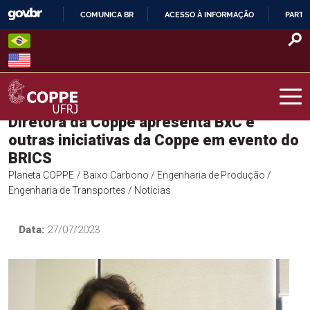
Skip
COMUNICA BR
ACESSO À INFORMAÇÃO
PARTI
to
IR
content
PARA
O
CONTEÚDO
Diretora da Coppe apresenta BxC e
COPPE – UFRJ
outras iniciativas da Coppe em evento do
BRICS
Planeta COPPE
/ Baixo Carbono
/ Engenharia de Produção
/
Engenharia de Transportes
/ Notícias
Data:
27/07/2023