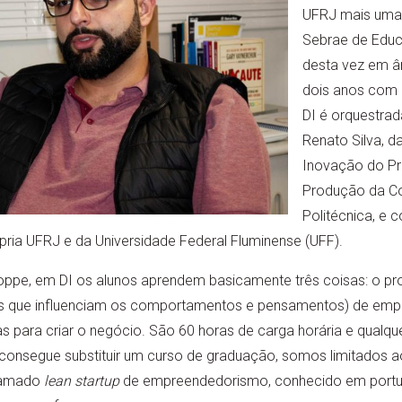
UFRJ mais uma
Sebrae de Edu
desta vez em âm
dois anos com 
DI é orquestrad
Renato Silva, d
Inovação do Pr
Produção da Co
Politécnica, e
pria UFRJ e da Universidade Federal Fluminense (UFF).
ppe, em DI os alunos aprendem basicamente três coisas: o p
is que influenciam os comportamentos e pensamentos) de emp
s para criar o negócio. São 60 horas de carga horária e qualq
o consegue substituir um curso de graduação, somos limitados 
hamado
lean startup
de empreendedorismo, conhecido em port