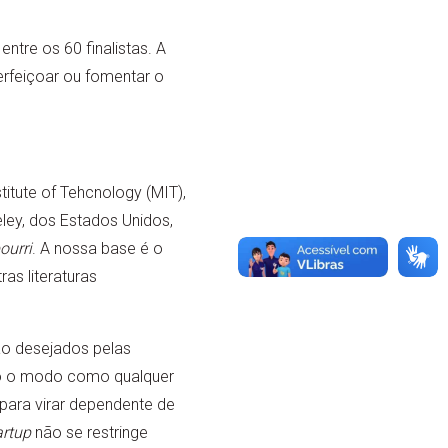
ntre os 60 finalistas. A
rfeiçoar ou fomentar o
itute of Tehcnology (MIT),
ley, dos Estados Unidos,
ourri
. A nossa base é o
as literaturas
ão desejados pelas
do o modo como qualquer
para virar dependente de
artup
não se restringe