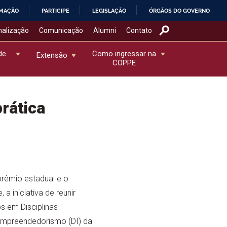
RMAÇÃO
PARTICIPE
LEGISLAÇÃO
ÓRGÃOS DO GOVERNO
nalização
Comunicação
Alumni
Contato
de
Como ingressar na
Extensão
COPPE
rática
prêmio estadual e o
 a iniciativa de reunir
s em Disciplinas
Empreendedorismo (DI) da