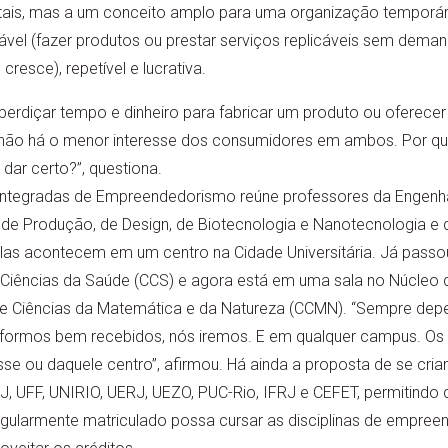
itais, mas a um conceito amplo para uma organização temporá
vel (fazer produtos ou prestar serviços replicáveis sem deman
esce), repetível e lucrativa.
sperdiçar tempo e dinheiro para fabricar um produto ou oferece
 não há o menor interesse dos consumidores em ambos. Por qu
 dar certo?”, questiona.
s Integradas de Empreendedorismo reúne professores da Engenha
a de Produção, de Design, de Biotecnologia e Nanotecnologia e 
ulas acontecem em um centro na Cidade Universitária. Já passo
e Ciências da Saúde (CCS) e agora está em uma sala no Núcleo
 de Ciências da Matemática e da Natureza (CCMN). “Sempre dep
formos bem recebidos, nós iremos. E em qualquer campus. Os 
e ou daquele centro”, afirmou. Há ainda a proposta de se criar 
, UFF, UNIRIO, UERJ, UEZO, PUC-Rio, IFRJ e CEFET, permitindo 
gularmente matriculado possa cursar as disciplinas de empre