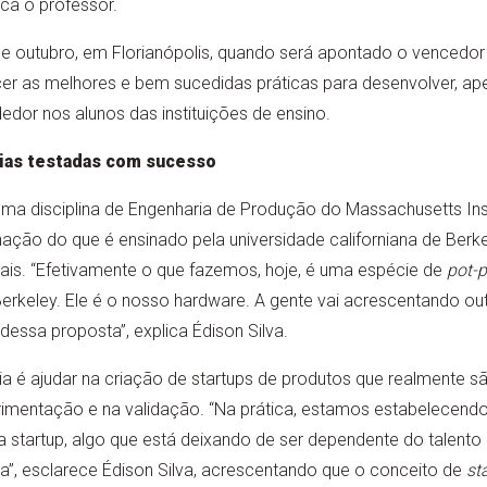
ica o professor.
de outubro, em Florianópolis, quando será apontado o vencedor e
er as melhores e bem sucedidas práticas para desenvolver, ape
r nos alunos das instituições de ensino.
ias testadas com sucesso
uma disciplina de Engenharia de Produção do Massachusetts Inst
ção do que é ensinado pela universidade californiana de Berke
ais. “Efetivamente o que fazemos, hoje, é uma espécie de
pot-p
erkeley. Ele é o nosso hardware. A gente vai acrescentando outr
ssa proposta”, explica Édison Silva.
ia é ajudar na criação de startups de produtos que realmente s
rimentação e na validação. “Na prática, estamos estabelecen
startup, algo que está deixando de ser dependente do talento 
a”, esclarece Édison Silva, acrescentando que o conceito de
st