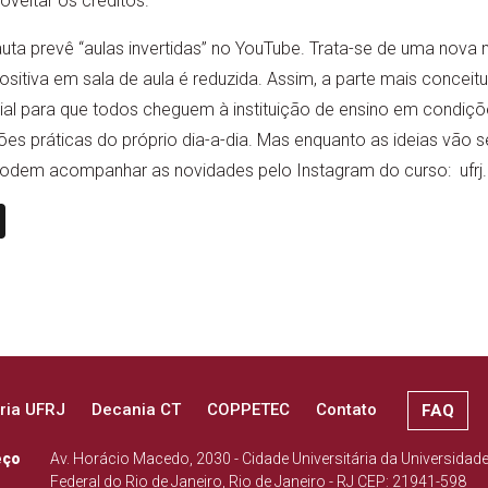
oveitar os créditos.
uta prevê “aulas invertidas” no YouTube. Trata-se de uma nova
sitiva em sala de aula é reduzida. Assim, a parte mais conceit
al para que todos cheguem à instituição de ensino em condições
es práticas do próprio dia-a-dia. Mas enquanto as ideias vão
podem acompanhar as novidades pelo Instagram do curso: ufrj.d
n
book
ail
X
ria UFRJ
Decania CT
COPPETEC
Contato
FAQ
eço
Av. Horácio Macedo, 2030 - Cidade Universitária da Universidad
Federal do Rio de Janeiro, Rio de Janeiro - RJ CEP: 21941-598