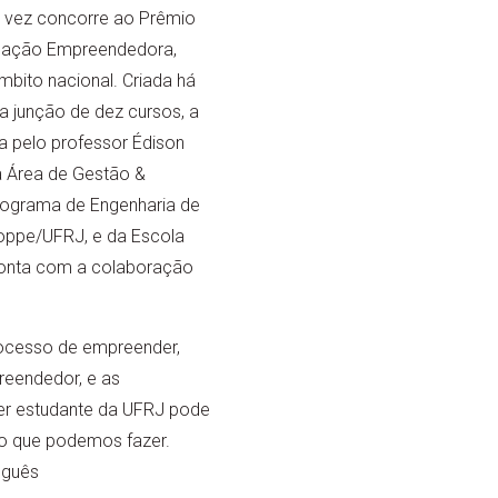
 vez concorre ao Prêmio
cação Empreendedora,
bito nacional. Criada há
a junção de dez cursos, a
a pelo professor Édison
a Área de Gestão &
ograma de Engenharia de
ppe/UFRJ, e da Escola
 conta com a colaboração
rocesso de empreender,
reendedor, e as
uer estudante da UFRJ pode
ao que podemos fazer.
uguês