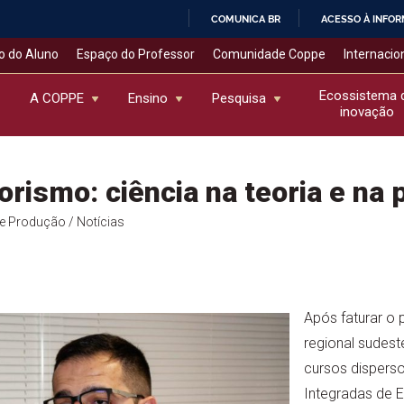
COMUNICA BR
ACESSO À INFO
IR
o do Aluno
Espaço do Professor
Comunidade Coppe
Internacio
PARA
O
Ecossistema 
A COPPE
Ensino
Pesquisa
inovação
CONTEÚDO
ismo: ciência na teoria e na p
de Produção
/ Notícias
Após faturar o 
regional sudeste,
cursos disperso
Integradas de 