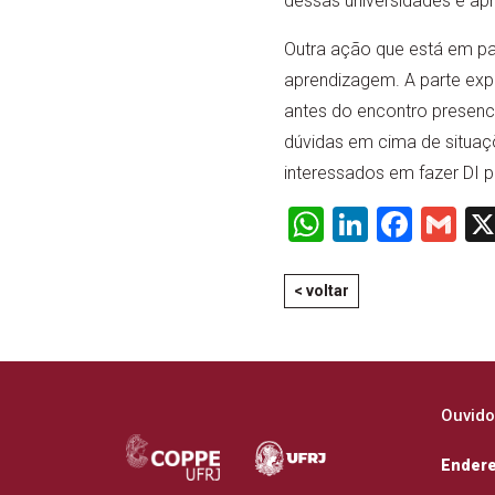
dessas universidades e apr
Outra ação que está em pa
aprendizagem. A parte expo
antes do encontro presenci
dúvidas em cima de situaçõ
interessados em fazer DI 
WhatsApp
LinkedI
Face
Gm
< voltar
Ouvido
Ender