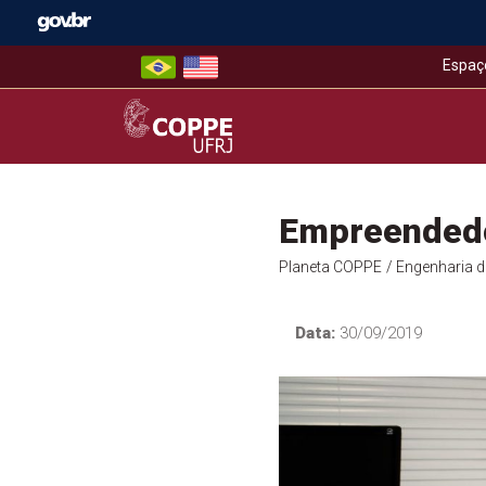
Skip
to
content
Espaç
COPPE – UFRJ
Empreendedor
Planeta COPPE
/ Engenharia 
Data:
30/09/2019