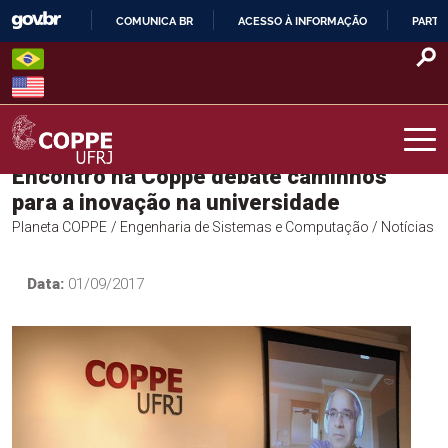
Skip
COMUNICA BR
ACESSO À INFORMAÇÃO
PARTI
to
IR
content
PARA
O
CONTEÚDO
Encontro na Coppe debate caminhos
COPPE – UFRJ
para a inovação na universidade
Planeta COPPE
/ Engenharia de Sistemas e Computação
/ Notícias
Data:
01/09/2017