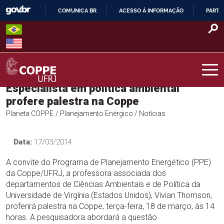
Skip
COMUNICA BR
ACESSO À INFORMAÇÃO
PARTI
to
IR
content
PARA
O
CONTEÚDO
Especialista em política ambiental
COPPE – UFRJ
profere palestra na Coppe
Planeta COPPE
/ Planejamento Enérgico
/ Notícias
Data:
17/03/2014
A convite do Programa de Planejamento Energético (PPE)
da Coppe/UFRJ, a professora associada dos
departamentos de Ciências Ambientais e de Política da
Universidade de Virgínia (Estados Unidos), Vivian Thomson,
proferirá palestra na Coppe, terça-feira, 18 de março, às 14
horas. A pesquisadora abordará a questão