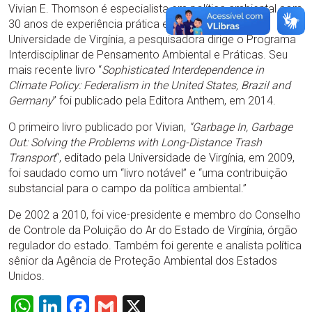
Vivian E. Thomson é especialista em política ambiental com
30 anos de experiência prática e acadêmica. Na
Universidade de Virgínia, a pesquisadora dirige o Programa
Interdisciplinar de Pensamento Ambiental e Práticas. Seu
mais recente livro “
Sophisticated Interdependence in
Climate Policy: Federalism in the United States, Brazil and
Germany
” foi publicado pela Editora Anthem, em 2014.
O primeiro livro publicado por Vivian,
“Garbage In, Garbage
Out: Solving the Problems with Long-Distance Trash
Transport
“, editado pela Universidade de Virgínia, em 2009,
foi saudado como um “livro notável” e “uma contribuição
substancial para o campo da política ambiental.”
De 2002 a 2010, foi vice-presidente e membro do Conselho
de Controle da Poluição do Ar do Estado de Virgínia, órgão
regulador do estado. Também foi gerente e analista política
sênior da Agência de Proteção Ambiental dos Estados
Unidos.
WhatsApp
LinkedIn
Facebook
Gmail
X