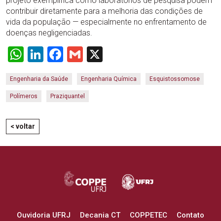
projeto exemplifica como laboratórios de pesquisa podem
contribuir diretamente para a melhoria das condições de
vida da população — especialmente no enfrentamento de
doenças negligenciadas.
WhatsApp
LinkedIn
Facebook
Gmail
X
Engenharia da Saúde
Engenharia Química
Esquistossomose
Polímeros
Praziquantel
< voltar
Ouvidoria UFRJ
Decania CT
COPPETEC
Contato