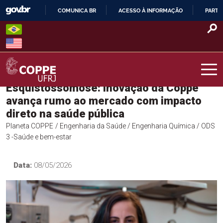
Skip
COMUNICA BR
ACESSO À INFORMAÇÃO
PARTI
to
IR
content
PARA
O
CONTEÚDO
Esquistossomose: inovação da Coppe
COPPE – UFRJ
avança rumo ao mercado com impacto
direto na saúde pública
Planeta COPPE
/ Engenharia da Saúde
/ Engenharia Química
/ ODS
3 -Saúde e bem-estar
Data:
08/05/2026