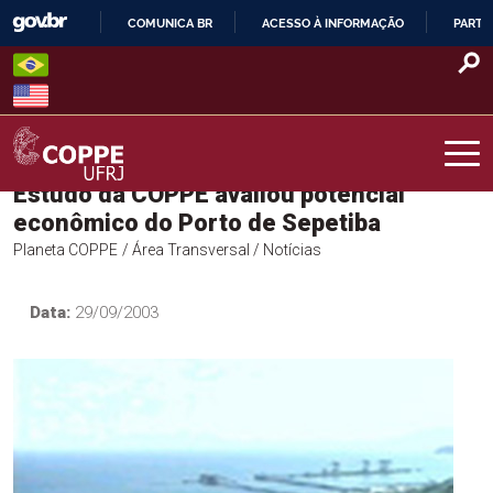
Skip
COMUNICA BR
ACESSO À INFORMAÇÃO
PARTI
to
IR
content
PARA
O
CONTEÚDO
Estudo da COPPE avaliou potencial
COPPE – UFRJ
econômico do Porto de Sepetiba
Planeta COPPE
/ Área Transversal
/ Notícias
Data:
29/09/2003