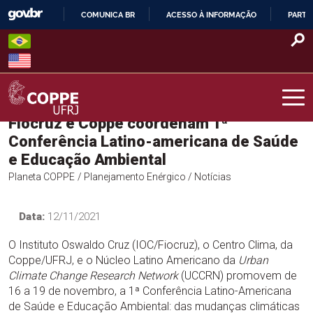
Skip
COMUNICA BR
ACESSO À INFORMAÇÃO
PARTI
to
IR
content
PARA
O
CONTEÚDO
Fiocruz e Coppe coordenam 1ª
COPPE – UFRJ
Conferência Latino-americana de Saúde
e Educação Ambiental
Planeta COPPE
/ Planejamento Enérgico
/ Notícias
Data:
12/11/2021
O Instituto Oswaldo Cruz (IOC/Fiocruz), o Centro Clima, da
Coppe/UFRJ, e o Núcleo Latino Americano da
Urban
Climate Change Research Network
(UCCRN) promovem de
16 a 19 de novembro, a 1ª Conferência Latino-Americana
de Saúde e Educação Ambiental: das mudanças climáticas