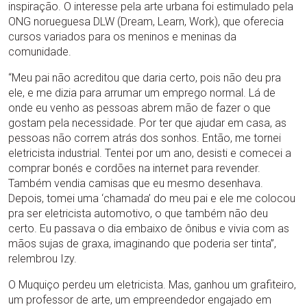
inspiração. O interesse pela arte urbana foi estimulado pela
ONG norueguesa DLW (Dream, Learn, Work), que oferecia
cursos variados para os meninos e meninas da
comunidade.
“Meu pai não acreditou que daria certo, pois não deu pra
ele, e me dizia para arrumar um emprego normal. Lá de
onde eu venho as pessoas abrem mão de fazer o que
gostam pela necessidade. Por ter que ajudar em casa, as
pessoas não correm atrás dos sonhos. Então, me tornei
eletricista industrial. Tentei por um ano, desisti e comecei a
comprar bonés e cordões na internet para revender.
Também vendia camisas que eu mesmo desenhava.
Depois, tomei uma ‘chamada’ do meu pai e ele me colocou
pra ser eletricista automotivo, o que também não deu
certo. Eu passava o dia embaixo de ônibus e vivia com as
mãos sujas de graxa, imaginando que poderia ser tinta”,
relembrou Izy.
O Muquiço perdeu um eletricista. Mas, ganhou um grafiteiro,
um professor de arte, um empreendedor engajado em