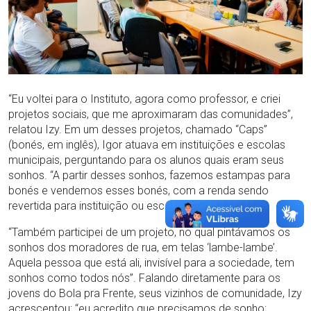
“Eu voltei para o Instituto, agora como professor, e criei
projetos sociais, que me aproximaram das comunidades”,
relatou Izy. Em um desses projetos, chamado “Caps”
(bonés, em inglês), Igor atuava em instituições e escolas
municipais, perguntando para os alunos quais eram seus
sonhos. “A partir desses sonhos, fazemos estampas para
bonés e vendemos esses bonés, com a renda sendo
revertida para instituição ou escola”, contou.
“Também participei de um projeto, no qual pintávamos os
sonhos dos moradores de rua, em telas ‘lambe-lambe’.
Aquela pessoa que está ali, invisível para a sociedade, tem
sonhos como todos nós”. Falando diretamente para os
jovens do Bola pra Frente, seus vizinhos de comunidade, Izy
acrescentou: “eu acredito que precisamos de sonho;