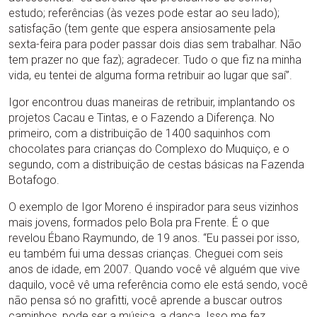
estudo; referências (às vezes pode estar ao seu lado);
satisfação (tem gente que espera ansiosamente pela
sexta-feira para poder passar dois dias sem trabalhar. Não
tem prazer no que faz); agradecer. Tudo o que fiz na minha
vida, eu tentei de alguma forma retribuir ao lugar que saí”.
Igor encontrou duas maneiras de retribuir, implantando os
projetos Cacau e Tintas, e o Fazendo a Diferença. No
primeiro, com a distribuição de 1400 saquinhos com
chocolates para crianças do Complexo do Muquiço, e o
segundo, com a distribuição de cestas básicas na Fazenda
Botafogo.
O exemplo de Igor Moreno é inspirador para seus vizinhos
mais jovens, formados pelo Bola pra Frente. É o que
revelou Ébano Raymundo, de 19 anos. “Eu passei por isso,
eu também fui uma dessas crianças. Cheguei com seis
anos de idade, em 2007. Quando você vê alguém que vive
daquilo, você vê uma referência como ele está sendo, você
não pensa só no grafitti, você aprende a buscar outros
caminhos, pode ser a música, a dança. Isso me fez