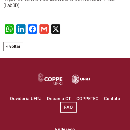
(Lab3D).
WhatsApp
LinkedIn
Facebook
Gmail
X
< voltar
Ouvidoria UFRJ
Decania CT
COPPETEC
Contato
FAQ
Endereço