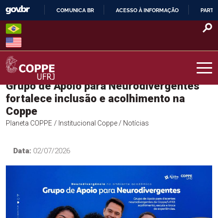
Skip
COMUNICA BR
ACESSO À INFORMAÇÃO
PARTI
to
IR
content
PARA
O
CONTEÚDO
Grupo de Apoio para Neurodivergentes
COPPE – UFRJ
fortalece inclusão e acolhimento na
Coppe
Planeta COPPE
/ Institucional Coppe
/ Notícias
Data:
02/07/2026