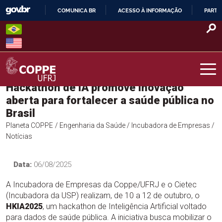
Skip
COMUNICA BR
ACESSO À INFORMAÇÃO
PARTI
to
IR
content
PARA
O
CONTEÚDO
Hackathon de IA promove inovação
COPPE – UFRJ
aberta para fortalecer a saúde pública no
Brasil
Planeta COPPE
/ Engenharia da Saúde
/ Incubadora de Empresas
/
Notícias
Data:
06/08/2025
A Incubadora de Empresas da Coppe/UFRJ e o Cietec
(Incubadora da USP) realizam, de 10 a 12 de outubro, o
HKIA2025
, um hackathon de Inteligência Artificial voltado
para dados de saúde pública. A iniciativa busca mobilizar o