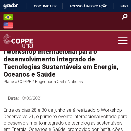
Skip
COMUNICA BR
ACESSO À INFORMAÇÃO
PARTI
to
IR
content
PARA
O
CONTEÚDO
I workshop internacional para o
COPPE – UFRJ
desenvolvimento integrado de
Tecnologias Sustentáveis em Energia,
Oceanos e Saúde
Planeta COPPE
/ Engenharia Civil
/ Notícias
Data:
18/06/2021
Entre os dias 28 e 30 de junho será realizado o Workshop
Desenvolve 21, o primeiro evento internacional voltado para
o desenvolvimento integrado de tecnologias sustentáveis
em Energia, Oceanos e Saúde, promovido por instituições