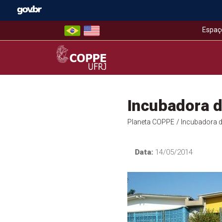
Skip
to
content
Espaç
COPPE – UFRJ
Incubadora 
Planeta COPPE
/ Incubadora 
Data:
14/05/2014