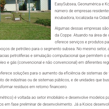
EasySubsea, Geonumérica e Koi
número de empresas residente
incubadora, localizada na Cidade
Algumas dessas empresas são o
da Coppe. Atuando na área de 
oferece serviços e produtos p
poços de petróleo para o segmento subsea. No mesmo setor, 
as petrolíferas e simulação computacional que permitem o e
leo e gás (convencional e não convencional) em diferentes reg
ferece soluções para o aumento da eficiência de sistemas de 
o de indústrias ou de sistemas públicos, e de unidades que bu
sformar resíduos em retorno financeiro.
étrico) é voltada ao setor imobiliário e desenvolve modelos p
os em fase preliminar de desenvolvimento. Já a Koios desenvol