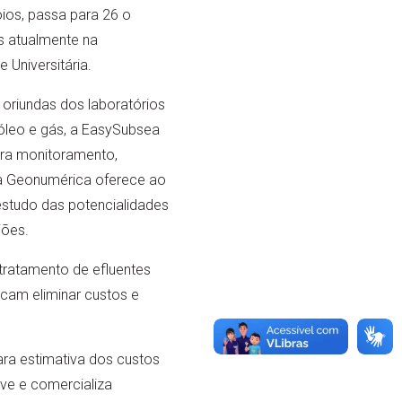
os, passa para 26 o
s atualmente na
 Universitária.
riundas dos laboratórios
óleo e gás, a EasySubsea
ara monitoramento,
a Geonumérica oferece ao
studo das potencialidades
iões.
tratamento de efluentes
scam eliminar custos e
ara estimativa dos custos
ve e comercializa