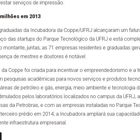
estar serviços de impressão.
 milhões em 2013
 graduadas da Incubadora da Coppe/UFRJ alcançaram um fatu
aço das startups do Parque Tecnológico da UFRJ e está compl
 montante, juntas, as 71 empresas residentes e graduadas ger
sença de mestres e doutores é notável.
da Coppe foi criada para incentivar o empreendedorismo e a t
 pesquisas acadêmicas para novos serviços e produtos tecno
áreas de petróleo e gás, energia, meio ambiente e tecnologia 
timulados pelos laboratórios localizados no campus da UFRJ,
isas da Petrobras, e com as empresas instaladas no Parque Te
terceiro prédio em 2014, a Incubadora ampliará sua capacida
te infraestrutura empresarial.
n
book
ail
X