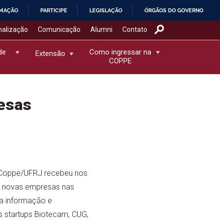
RMAÇÃO
PARTICIPE
LEGISLAÇÃO
ÓRGÃOS DO GOVERNO
nalização
Comunicação
Alumni
Contato
de
Como ingressar na
Extensão
COPPE
esas
 Coppe/UFRJ recebeu nos
o novas empresas nas
da informação e
s startups Biotecam, CUG,