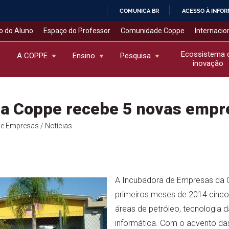
COMUNICA BR
ACESSO À INFO
IR
o do Aluno
Espaço do Professor
Comunidade Coppe
Internacio
PARA
O
Ecossistema 
A COPPE
Ensino
Pesquisa
inovação
CONTEÚDO
da Coppe recebe 5 novas empr
de Empresas
/ Notícias
A Incubadora de Empresas da
primeiros meses de 2014 cinc
áreas de petróleo, tecnologia 
informática. Com o advento da