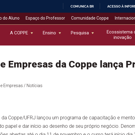
COMUNICA BR
ACESSO À INFO
IR
o do Aluno
Espaço do Professor
Comunidade Coppe
Internacio
PARA
O
Ecossistema 
A COPPE
Ensino
Pesquisa
inovação
CONTEÚDO
de Empresas da Coppe lança P
de Empresas
/ Notícias
 da Coppe/UFRJ lançou um programa de capacitação e mentoria
 do papel e dar início ao desenho de seu próprio negócio. Deno
ões abertas até o dia 11 de novembro e o curso terá início d