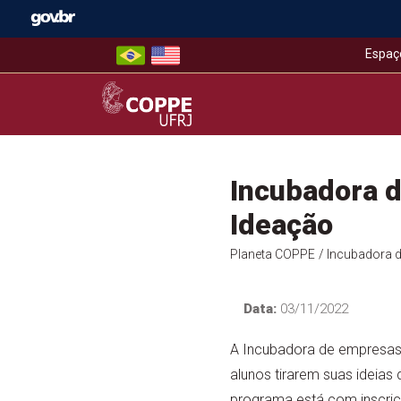
Skip
to
content
Espaç
COPPE – UFRJ
Incubadora 
Ideação
Planeta COPPE
/ Incubadora 
Data:
03/11/2022
A Incubadora de empresas
alunos tirarem suas ideias
programa está com inscriç