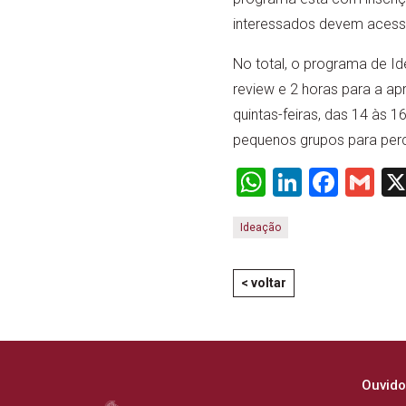
interessados devem acessa
No total, o programa de Id
review e 2 horas para a ap
quintas-feiras, das 14 às 
pequenos grupos para perc
WhatsApp
LinkedI
Face
Gm
Ideação
< voltar
Ouvido