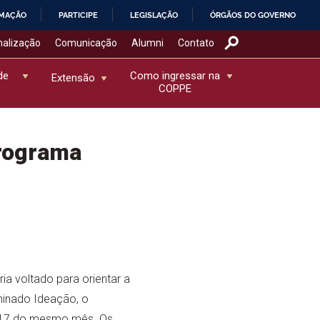
RMAÇÃO
PARTICIPE
LEGISLAÇÃO
ÓRGÃOS DO GOVERNO
nalização
Comunicação
Alumni
Contato
de
Como ingressar na
Extensão
COPPE
rograma
 voltado para orientar a
minado Ideação, o
ia 17 do mesmo mês. Os