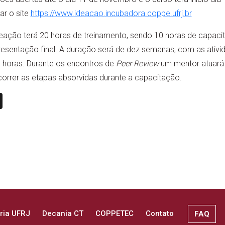
r o site
https://www.ideacao.incubadora.coppe.ufrj.br
eação terá 20 horas de treinamento, sendo 10 horas de capaci
resentação final. A duração será de dez semanas, com as ativi
16 horas. Durante os encontros de
Peer Review
um mentor atuará 
orrer as etapas absorvidas durante a capacitação.
n
book
ail
X
ria UFRJ
Decania CT
COPPETEC
Contato
FAQ