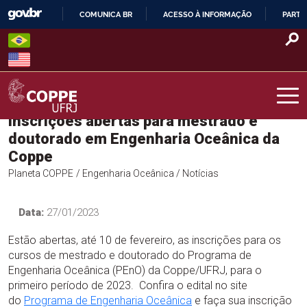
Skip
COMUNICA BR
ACESSO À INFORMAÇÃO
PARTI
to
IR
content
PARA
O
CONTEÚDO
Inscrições abertas para mestrado e
COPPE – UFRJ
doutorado em Engenharia Oceânica da
Coppe
Planeta COPPE
/ Engenharia Oceânica
/ Notícias
Data:
27/01/2023
Estão abertas, até 10 de fevereiro, as inscrições para os
cursos de mestrado e doutorado do Programa de
Engenharia Oceânica (PEnO) da Coppe/UFRJ, para o
primeiro período de 2023. Confira o edital no site
do
Programa de Engenharia Oceânica
e faça sua inscrição