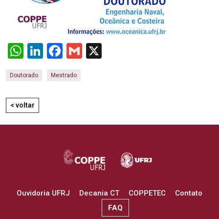
WhatsApp
LinkedIn
Facebook
Gmail
X
Doutorado
Mestrado
< voltar
Ouvidoria UFRJ
Decania CT
COPPETEC
Contato
FAQ