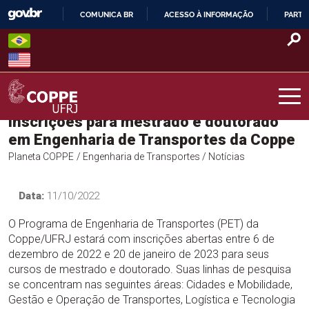
Skip
COMUNICA BR
ACESSO À INFORMAÇÃO
PARTI
to
IR
content
PARA
O
CONTEÚDO
Inscrições para mestrado e doutorado
COPPE – UFRJ
em Engenharia de Transportes da Coppe
Planeta COPPE
/ Engenharia de Transportes
/ Notícias
Data:
11/10/2022
O Programa de Engenharia de Transportes (PET) da
Coppe/UFRJ estará com inscrições abertas entre 6 de
dezembro de 2022 e 20 de janeiro de 2023 para seus
cursos de mestrado e doutorado. Suas linhas de pesquisa
se concentram nas seguintes áreas: Cidades e Mobilidade,
Gestão e Operação de Transportes, Logística e Tecnologia