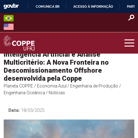
Skip
COMUNICA BR
ACESSO À INFORMAÇÃO
PARTI
to
IR
content
PARA
O
CONTEÚDO
Inteligência Artificial e Análise
COPPE – UFRJ
Multicritério: A Nova Fronteira no
Descomissionamento Offshore
desenvolvida pela Coppe
Planeta COPPE
/ Economia Azul
/ Engenharia de Produção
/
Engenharia Oceânica
/ Notícias
Data:
18/03/2025