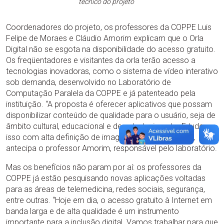
técnico do projeto
Coordenadores do projeto, os professores da COPPE Luis
Felipe de Moraes e Cláudio Amorim explicam que o Orla
Digital não se esgota na disponibilidade do acesso gratuito.
Os freqüentadores e visitantes da orla terão acesso a
tecnologias inovadoras, como o sistema de vídeo interativo
sob demanda, desenvolvido no Laboratório de
Computação Paralela da COPPE e já patenteado pela
instituição. “A proposta é oferecer aplicativos que possam
disponibilizar conteúdo de qualidade para o usuário, seja de
âmbito cultural, educacional e de entretenimento. E tudo
isso com alta definição de imagem, idêntica à de TV”,
antecipa o professor Amorim, responsável pelo laboratório.
Mas os benefícios não param por aí: os professores da
COPPE já estão pesquisando novas aplicações voltadas
para as áreas de telemedicina, redes sociais, segurança,
entre outras. “Hoje em dia, o acesso gratuito à Internet em
banda larga e de alta qualidade é um instrumento
importante para a inclusão digital. Vamos trabalhar para que