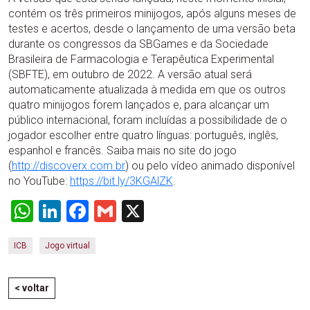
contém os três primeiros minijogos, após alguns meses de
testes e acertos, desde o lançamento de uma versão beta
durante os congressos da SBGames e da Sociedade
Brasileira de Farmacologia e Terapêutica Experimental
(SBFTE), em outubro de 2022. A versão atual será
automaticamente atualizada à medida em que os outros
quatro minijogos forem lançados e, para alcançar um
público internacional, foram incluídas a possibilidade de o
jogador escolher entre quatro línguas: português, inglês,
espanhol e francês. Saiba mais no site do jogo
(
http://discoverx.com.br
) ou pelo vídeo animado disponível
no YouTube:
https://bit.ly/3KGAlZK
.
WhatsApp
LinkedIn
Facebook
Gmail
X
ICB
Jogo virtual
< voltar