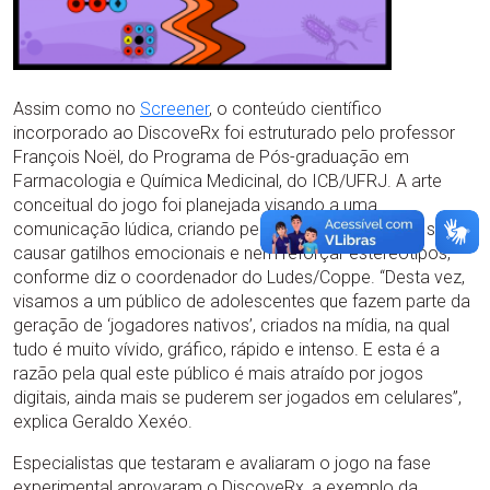
Assim como no
Screener
, o conteúdo científico
incorporado ao DiscoveRx foi estruturado pelo professor
François Noël, do Programa de Pós-graduação em
Farmacologia e Química Medicinal, do ICB/UFRJ. A arte
conceitual do jogo foi planejada visando a uma
comunicação lúdica, criando personagens inclusivos, sem
causar gatilhos emocionais e nem reforçar estereótipos,
conforme diz o coordenador do Ludes/Coppe. “Desta vez,
visamos a um público de adolescentes que fazem parte da
geração de ‘jogadores nativos’, criados na mídia, na qual
tudo é muito vívido, gráfico, rápido e intenso. E esta é a
razão pela qual este público é mais atraído por jogos
digitais, ainda mais se puderem ser jogados em celulares”,
explica Geraldo Xexéo.
Especialistas que testaram e avaliaram o jogo na fase
experimental aprovaram o DiscoveRx, a exemplo da