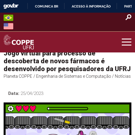
Skip
COMUNICA BR
ACESSO À INFORMAÇÃO
PARTI
to
IR
content
PARA
O
CONTEÚDO
Jogo virtual para processo de
COPPE – UFRJ
descoberta de novos fármacos é
desenvolvido por pesquisadores da UFRJ
Planeta COPPE
/ Engenharia de Sistemas e Computação
/ Notícias
Data:
25/04/2023