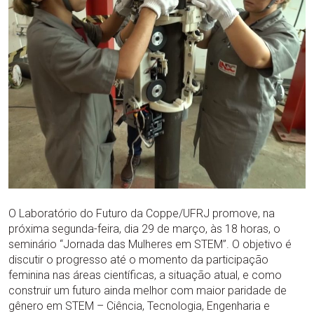
O Laboratório do Futuro da Coppe/UFRJ promove, na
próxima segunda-feira, dia 29 de março, às 18 horas, o
seminário “Jornada das Mulheres em STEM”. O objetivo é
discutir o progresso até o momento da participação
feminina nas áreas científicas, a situação atual, e como
construir um futuro ainda melhor com maior paridade de
gênero em STEM – Ciência, Tecnologia, Engenharia e