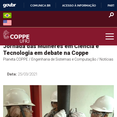
Skip
COMUNICA BR
ACESSO À INFORMAÇÃO
PARTI
to
IR
content
PARA
O
CONTEÚDO
Jornada das Mulheres em Ciência e
COPPE – UFRJ
Tecnologia em debate na Coppe
Planeta COPPE
/ Engenharia de Sistemas e Computação
/ Notícias
Data:
25/03/2021