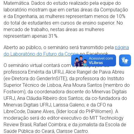
Matemática. Dados do estudo realizado pela equipe do
laboratório mostram que em certas áreas da Computação
e da Engenharia, as mulheres representam menos de 10%
do total de estudantes em cursos de ensino superior. No
mercado de trabalho, nestas áreas as mulheres
representam apenas 31%.
Aberto ao público, o seminário será transmitido pela
página
do Laboratório do Futuro da Coppe
no Facebook.
O seminário virtual contará com a participação da
professora Emérita da UFRJ, Alice Rangel de Paiva Abreu
(ex-Diretora do GenderInSITE); da professora do Instituto
Superior Técnico de Lisboa, Ana Moura Santos (membro do
Fostwom); da coordenadora discente do Minervas Digitais
UFRJ, Ana Cláudia Ribeiro dos Santos; da co-fundadora do
Minervas Digitais UFRJ, Larissa Galeno; e da CFO na
LibreCode, Daiane Alves, (líder local do PHPWomen). A
moderação será do editor-executivo do MIT Technology
Review Brasil, Rafael Coimbra; e da jornalista da Escola de
Saúde Pública do Ceará, Clarisse Castro.