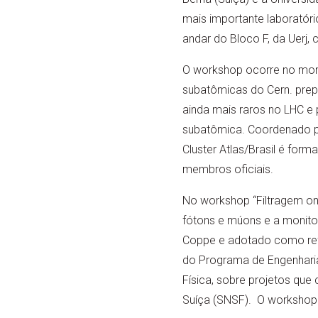
mais importante laboratório
andar do Bloco F, da Uerj
O workshop ocorre no mome
subatômicas do Cern. prepa
ainda mais raros no LHC e
subatômica. Coordenado pe
Cluster Atlas/Brasil é for
membros oficiais.
No workshop “Filtragem onl
fótons e múons e a monit
Coppe e adotado como refe
do Programa de Engenharia 
Física, sobre projetos que
Suíça (SNSF). O workshop a