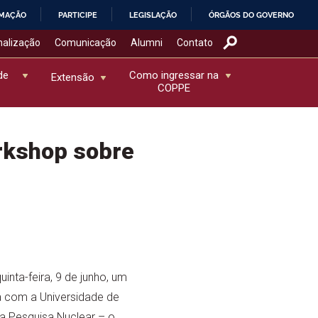
RMAÇÃO
PARTICIPE
LEGISLAÇÃO
ÓRGÃOS DO GOVERNO
nalização
Comunicação
Alumni
Contato
de
Como ingressar na
Extensão
COPPE
rkshop sobre
nta-feira, 9 de junho, um
ia com a Universidade de
 a Pesquisa Nuclear – o