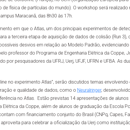
 de física de partículas do mundo). O workshop será realizado n
, campus Maracanã, das 8h30 às 17h.
nto em que o Atlas, um dos principais experimentos de detec
ra a terceira etapa de aquisição de dados de colisão (Run 3),
 possíveis desvios em relação ao Modelo Padrão, evidenciando 
lo professor do Programa de Engenharia Elétrica da Coppe, J
mado por pesquisadores da UFRJ, Uerj, UFJF, UFRN e UFBA. As du
ine no experimento Atlas”, serão discutidos temas envolvendo os 
oração e qualidade de dados, como o
Neuralringer
, desenvolvid
rência no Atlas. Estão previstas 14 apresentações de alunos 
Elétrica da Coppe, além de alunos de graduação da Escola Poli
 contam com financiamento conjunto do Brasil (CNPq, Capes, F
proveita para celebrar a oficialização da Uerj como instituição 