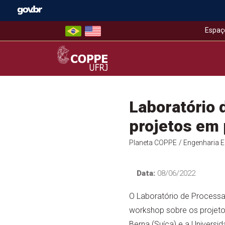
Skip
to
content
Espaç
COPPE – UFRJ
Laboratório
projetos em 
Planeta COPPE
/ Engenharia El
Data:
08/06/2022
O Laboratório de Processam
workshop sobre os projetos
Berna (Suíça) e a Universi