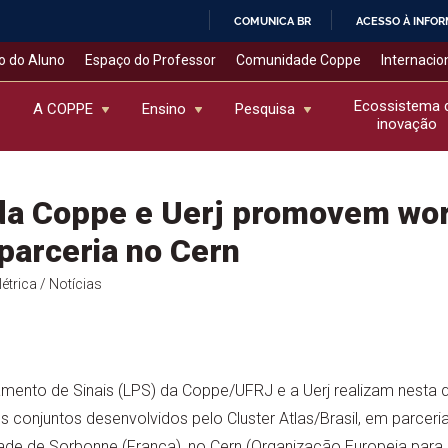
COMUNICA BR
ACESSO À INFO
IR
o do Aluno
Espaço do Professor
Comunidade Coppe
Internacio
PARA
O
Ecossistema 
A COPPE
Ensino
Pesquisa
inovação
CONTEÚDO
 da Coppe e Uerj promovem wo
parceria no Cern
étrica
/ Notícias
ento de Sinais (LPS) da Coppe/UFRJ e a Uerj realizam nesta qui
 conjuntos desenvolvidos pelo Cluster Atlas/Brasil, em parcer
dade de Sorbonne (França), no Cern (Organização Europeia para