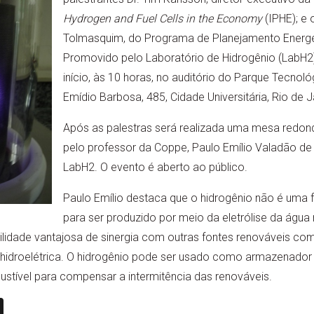
Hydrogen and Fuel Cells in the Economy
(IPHE); e 
Tolmasquim, do Programa de Planejamento Energ
Promovido pelo Laboratório de Hidrogênio (LabH2)
início, às 10 horas, no auditório do Parque Tecnol
Emídio Barbosa, 485, Cidade Universitária, Rio de J
Após as palestras será realizada uma mesa redon
pelo professor da Coppe, Paulo Emílio Valadão d
LabH2. O evento é aberto ao público.
Paulo Emílio destaca que o hidrogênio não é uma f
para ser produzido por meio da eletrólise da água 
bilidade vantajosa de sinergia com outras fontes renováveis com
hidroelétrica. O hidrogênio pode ser usado como armazenador d
ustível para compensar a intermitência das renováveis.
n
book
ail
X