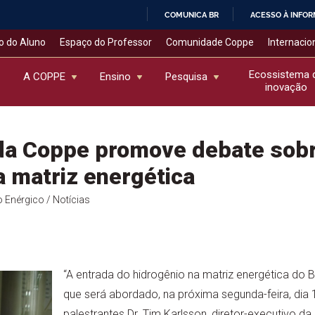
COMUNICA BR
ACESSO À INFO
IR
o do Aluno
Espaço do Professor
Comunidade Coppe
Internacio
PARA
O
Ecossistema 
A COPPE
Ensino
Pesquisa
inovação
CONTEÚDO
 da Coppe promove debate sobr
a matriz energética
o Enérgico
/ Notícias
“A entrada do hidrogênio na matriz energética do 
que será abordado, na próxima segunda-feira, dia 
palestrantes Dr. Tim Karlsson, diretor-executivo da