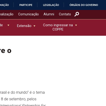
RMAÇÃO
PARTICIPE
LEGISLAÇÃO
ÓRGÃOS DO GOVERNO
nalização
Comunicação
Alumni
Contato
de
Como ingressar na
Extensão
COPPE
e o
Brasil e do mundo” é o tema
18 de setembro, pelos
International Patnership for