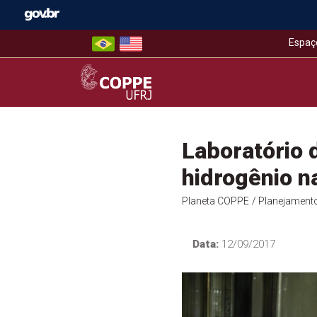
Skip
to
content
Espaç
COPPE – UFRJ
Laboratório
hidrogênio n
Planeta COPPE
/ Planejament
Data:
12/09/2017