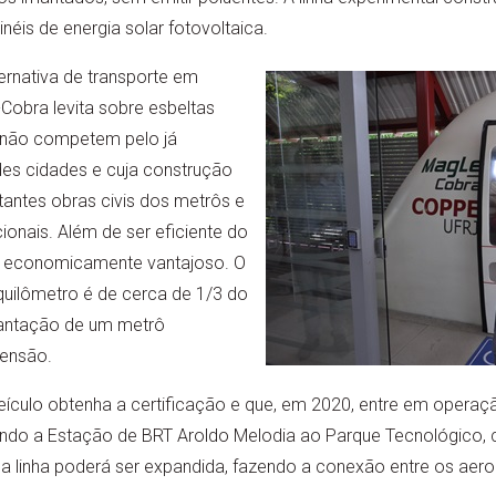
néis de energia solar fotovoltaica.
ernativa de transporte em
Cobra levita sobre esbeltas
 não competem pelo já
es cidades e cuja construção
antes obras civis dos metrôs e
ionais. Além de ser eficiente do
 é economicamente vantajoso. O
quilômetro é de cerca de 1/3 do
lantação de um metrô
ensão.
eículo obtenha a certificação e que, em 2020, entre em operaç
igando a Estação de BRT Aroldo Melodia ao Parque Tecnológico,
, a linha poderá ser expandida, fazendo a conexão entre os ae