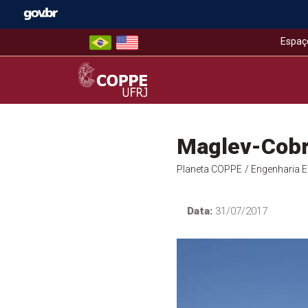
Skip
to
content
Espaç
COPPE – UFRJ
Maglev-Cobra
Planeta COPPE
/ Engenharia El
Data:
31/07/2017