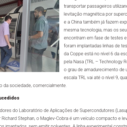
transportar passageiros utiliza
levitação magnética por super
e a China também já fazem exp
mesma tecnologia, mas os seus
encontram em fase de testes e
foram implantadas linhas de tes
da Coppe está no nível 6 da esc
pela Nasa (TRL – Technology Re
o grau de amadurecimento de u
escala TRL vai até o nível 9, q
ão da sociedade, comercialmente.
ucedidos
dores do Laboratório de Aplicações de Supercondutores (Lasu
Richard Stephan, o Maglev-Cobra é um veículo compacto e le
os imantados, sem emitir poluentes. A linha experimental constru