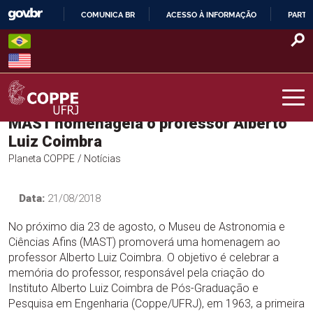
Skip
COMUNICA BR
ACESSO À INFORMAÇÃO
PARTI
to
IR
content
PARA
O
CONTEÚDO
MAST homenageia o professor Alberto
COPPE – UFRJ
Luiz Coimbra
Planeta COPPE
/ Notícias
Data:
21/08/2018
No próximo dia 23 de agosto, o Museu de Astronomia e
Ciências Afins (MAST) promoverá uma homenagem ao
professor Alberto Luiz Coimbra. O objetivo é celebrar a
memória do professor, responsável pela criação do
Instituto Alberto Luiz Coimbra de Pós-Graduação e
Pesquisa em Engenharia (Coppe/UFRJ), em 1963, a primeira