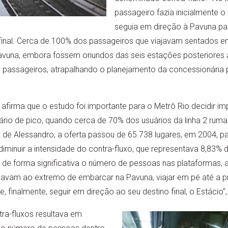
passageiro fazia inicialmente o 
seguia em direção à Pavuna par
 final. Cerca de 100% dos passageiros que viajavam sentados em
Pavuna, embora fossem oriundos das seis estações posteriores 
l passageiros, atrapalhando o planejamento da concessionária 
afirma que o estudo foi importante para o Metrô Rio decidir i
orário de pico, quando cerca de 70% dos usuários da linha 2 ru
e Alessandro, a oferta passou de 65.738 lugares, em 2004, par
iminuir a intensidade do contra-fluxo, que representava 8,83% da
 de forma significativa o número de pessoas nas plataformas
gavam ao extremo de embarcar na Pavuna, viajar em pé até a 
, finalmente, seguir em direção ao seu destino final, o Estácio”,
ra-fluxos resultava em