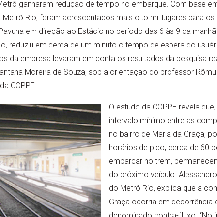
o Metrô ganharam redução de tempo no embarque. Com base e
 Metrô Rio, foram acrescentados mais oito mil lugares para os
vuna em direção ao Estácio no período das 6 às 9 da manhã.
ho, reduziu em cerca de um minuto o tempo de espera do usuári
cos da empresa levaram em conta os resultados da pesquisa rea
antana Moreira de Souza, sob a orientação do professor Rômul
 da COPPE.
O estudo da COPPE revela que,
intervalo mínimo entre as comp
no bairro de Maria da Graça, 
horários de pico, cerca de 60
embarcar no trem, permanecen
do próximo veículo. Alessandro
do Metrô Rio, explica que a c
Graça ocorria em decorrência
denominado contra-fluxo. “No in