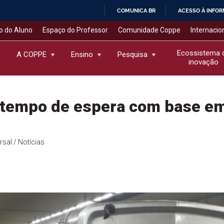
COMUNICA BR
ACESSO À INFO
IR
o do Aluno
Espaço do Professor
Comunidade Coppe
Internacio
PARA
O
Ecossistema 
A COPPE
Ensino
Pesquisa
inovação
CONTEÚDO
 tempo de espera com base em
rsal
/ Notícias