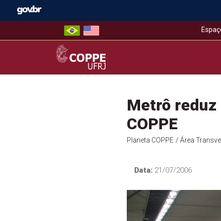
Skip
to
content
Espaç
COPPE – UFRJ
Metrô reduz
COPPE
Planeta COPPE
/ Área Transve
Data:
21/07/2006