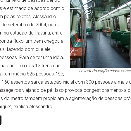
o número de pessoas dentro
as é estimado de acordo com o
 pelas roletas. Alessandro
a de setembro de 2004, cerca
m na estação da Pavuna, entre
contra-fluxo, um trem chegou a
ais, fazendo com que ele
essoas. Para se ter uma idéia,
eria cada um dos 12 trens que
Layout do vagão causa conce
var em média 525 pessoas. “Se,
60 assentos sai da estação inicial com 300 pessoas a mais do
ssageiros viajando de pé. Isso provoca congestionamento a par
ões do metrô também propiciam a aglomeração de pessoas próx
rque”, explica Alessandro.
n
book
ail
X