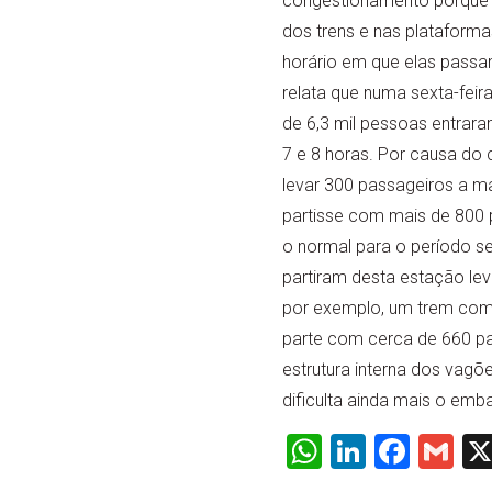
congestionamento porque 
dos trens e nas plataform
horário em que elas passam
relata que numa sexta-feir
de 6,3 mil pessoas entrara
7 e 8 horas. Por causa do 
levar 300 passageiros a m
partisse com mais de 800 p
o normal para o período s
partiram desta estação le
por exemplo, um trem com 1
parte com cerca de 660 pa
estrutura interna dos vag
dificulta ainda mais o emba
WhatsApp
LinkedI
Face
Gm