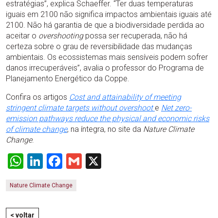
estratégias”, explica Schaeffer. “Ter duas temperaturas
iguais em 2100 não significa impactos ambientais iguais até
2100. Não há garantia de que a biodiversidade perdida ao
aceitar o
overshooting
possa ser recuperada, não há
certeza sobre o grau de reversibilidade das mudanças
ambientais. Os ecossistemas mais sensíveis podem sofrer
danos irrecuperáveis”, avalia o professor do Programa de
Planejamento Energético da Coppe.
Confira os artigos
Cost and attainability of meeting
stringent climate targets without overshoot
e
Net zero-
emission pathways reduce the physical and economic risks
of climate change
, na íntegra, no site da
Nature Climate
Change
.
WhatsApp
LinkedIn
Facebook
Gmail
X
Nature Climate Change
< voltar