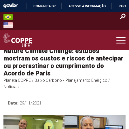
Skip
COMUNICA BR
ACESSO À INFORMAÇÃO
PARTI
to
IR
content
PARA
O
CONTEÚDO
Nature Climate Change: estudos
COPPE – UFRJ
mostram os custos e riscos de antecipar
ou procrastinar o cumprimento do
Acordo de Paris
Planeta COPPE
/ Baixo Carbono
/ Planejamento Enérgico
/
Notícias
Data:
29/11/2021