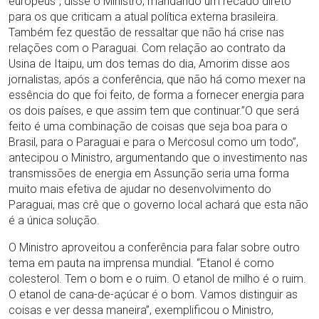
europeus”, disse o Ministro, mandando um recado direto
para os que criticam a atual política externa brasileira.
Também fez questão de ressaltar que não há crise nas
relações com o Paraguai. Com relação ao contrato da
Usina de Itaipu, um dos temas do dia, Amorim disse aos
jornalistas, após a conferência, que não há como mexer na
essência do que foi feito, de forma a fornecer energia para
os dois países, e que assim tem que continuar.”O que será
feito é uma combinação de coisas que seja boa para o
Brasil, para o Paraguai e para o Mercosul como um todo”,
antecipou o Ministro, argumentando que o investimento nas
transmissões de energia em Assunção seria uma forma
muito mais efetiva de ajudar no desenvolvimento do
Paraguai, mas crê que o governo local achará que esta não
é a única solução.
O Ministro aproveitou a conferência para falar sobre outro
tema em pauta na imprensa mundial. “Etanol é como
colesterol. Tem o bom e o ruim. O etanol de milho é o ruim.
O etanol de cana-de-açúcar é o bom. Vamos distinguir as
coisas e ver dessa maneira”, exemplificou o Ministro,