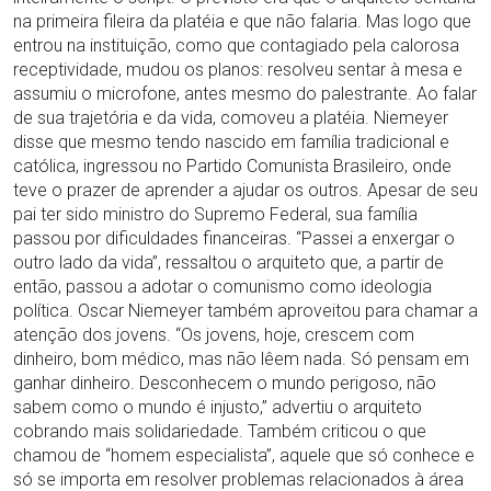
na primeira fileira da platéia e que não falaria. Mas logo que
entrou na instituição, como que contagiado pela calorosa
receptividade, mudou os planos: resolveu sentar à mesa e
assumiu o microfone, antes mesmo do palestrante. Ao falar
de sua trajetória e da vida, comoveu a platéia. Niemeyer
disse que mesmo tendo nascido em família tradicional e
católica, ingressou no Partido Comunista Brasileiro, onde
teve o prazer de aprender a ajudar os outros. Apesar de seu
pai ter sido ministro do Supremo Federal, sua família
passou por dificuldades financeiras. “Passei a enxergar o
outro lado da vida”, ressaltou o arquiteto que, a partir de
então, passou a adotar o comunismo como ideologia
política. Oscar Niemeyer também aproveitou para chamar a
atenção dos jovens. “Os jovens, hoje, crescem com
dinheiro, bom médico, mas não lêem nada. Só pensam em
ganhar dinheiro. Desconhecem o mundo perigoso, não
sabem como o mundo é injusto,” advertiu o arquiteto
cobrando mais solidariedade. Também criticou o que
chamou de “homem especialista”, aquele que só conhece e
só se importa em resolver problemas relacionados à área