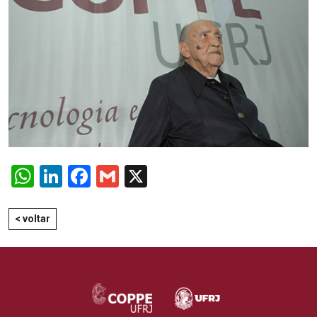
WhatsApp
LinkedIn
Facebook
Gmail
X
< voltar