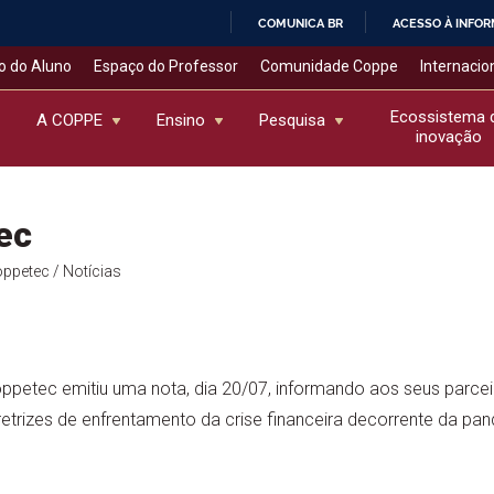
COMUNICA BR
ACESSO À INFO
IR
o do Aluno
Espaço do Professor
Comunidade Coppe
Internacio
PARA
O
Ecossistema 
A COPPE
Ensino
Pesquisa
inovação
CONTEÚDO
ec
oppetec
/ Notícias
ppetec emitiu uma nota, dia 20/07, informando aos seus parceir
etrizes de enfrentamento da crise financeira decorrente da pa