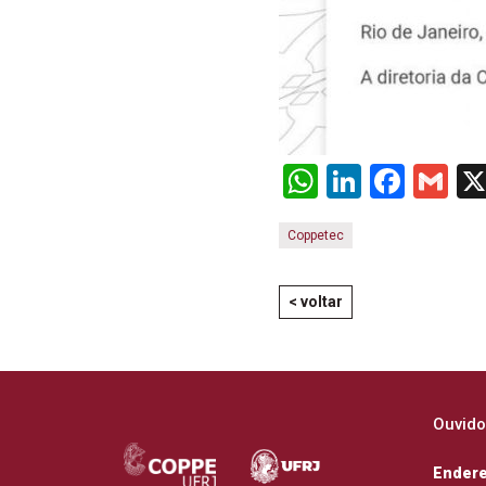
WhatsApp
LinkedI
Face
Gm
Coppetec
< voltar
Ouvido
Ender