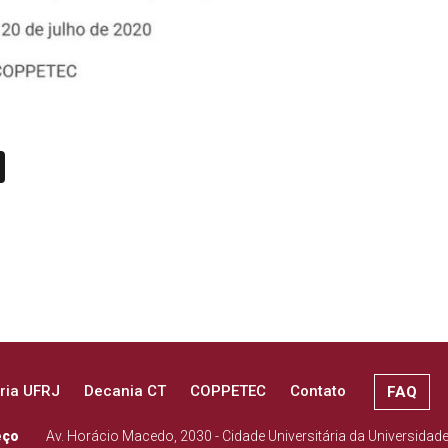
n
book
ail
X
ria UFRJ
Decania CT
COPPETEC
Contato
FAQ
eço
Av. Horácio Macedo, 2030 - Cidade Universitária da Universidad