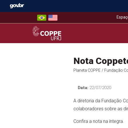
Skip
to
content
Espaç
COPPE – UFRJ
Nota Coppet
Planeta COPPE
/ Fundação C
Data:
22/07/2020
A diretoria da Fundação Co
colaboradores sobre as dir
Confira a nota na íntegra.