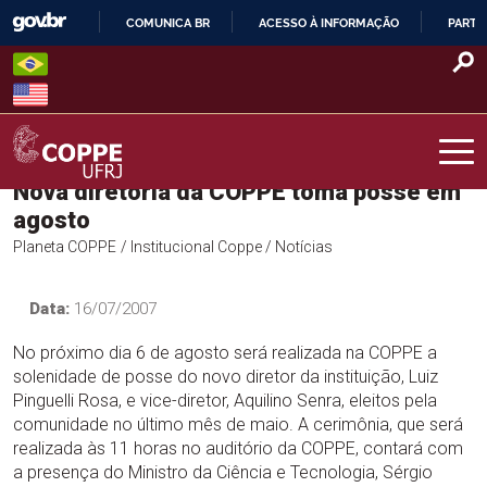
Skip
COMUNICA BR
ACESSO À INFORMAÇÃO
PARTI
to
IR
content
PARA
O
CONTEÚDO
Nova diretoria da COPPE toma posse em
COPPE – UFRJ
agosto
Planeta COPPE
/ Institucional Coppe
/ Notícias
Data:
16/07/2007
No próximo dia 6 de agosto será realizada na COPPE a
solenidade de posse do novo diretor da instituição, Luiz
Pinguelli Rosa, e vice-diretor, Aquilino Senra, eleitos pela
comunidade no último mês de maio. A cerimônia, que será
realizada às 11 horas no auditório da COPPE, contará com
a presença do Ministro da Ciência e Tecnologia, Sérgio