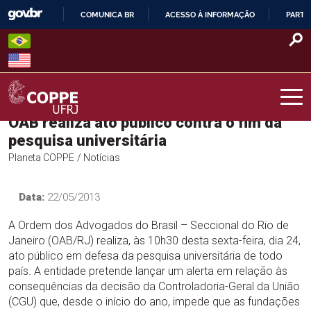
Skip
COMUNICA BR
ACESSO À INFORMAÇÃO
PARTI
to
IR
content
PARA
O
CONTEÚDO
OAB realiza ato público contra o fim da
COPPE – UFRJ
pesquisa universitária
Planeta COPPE
/ Notícias
Data:
22/05/2013
A Ordem dos Advogados do Brasil – Seccional do Rio de
Janeiro (OAB/RJ) realiza, às 10h30 desta sexta-feira, dia 24,
ato público em defesa da pesquisa universitária de todo
país. A entidade pretende lançar um alerta em relação às
consequências da decisão da Controladoria-Geral da União
(CGU) que, desde o início do ano, impede que as fundações