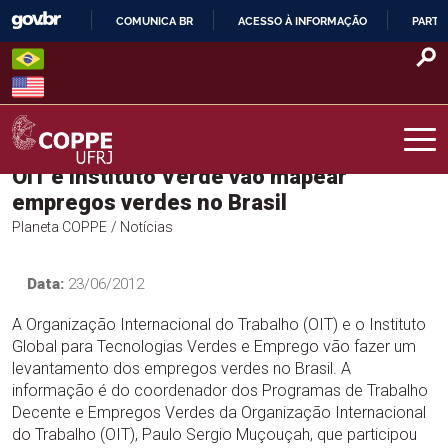
Skip
COMUNICA BR
ACESSO À INFORMAÇÃO
PARTI
to
IR
content
PARA
O
CONTEÚDO
OIT e Instituto Verde vão mapear
COPPE – UFRJ
empregos verdes no Brasil
Planeta COPPE
/ Notícias
Data:
23/06/2012
A Organização Internacional do Trabalho (OIT) e o Instituto
Global para Tecnologias Verdes e Emprego vão fazer um
levantamento dos empregos verdes no Brasil. A
informação é do coordenador dos Programas de Trabalho
Decente e Empregos Verdes da Organização Internacional
do Trabalho (OIT), Paulo Sergio Muçouçah, que participou