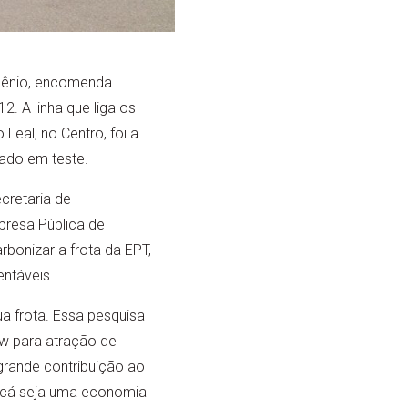
ogênio, encomenda
2. A linha que liga os
eal, no Centro, foi a
cado em teste.
cretaria de
presa Pública de
rbonizar a frota da EPT,
entáveis.
ua frota. Essa pesquisa
w para atração de
rande contribuição ao
ricá seja uma economia