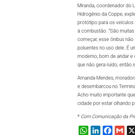
Miranda, coordenador do L
Hidrogênio da Coppe, expli
protótipo para os veículos 
à combustão. “São muitas 
começar, esse ônibus não 
poluentes no uso dele. É um
moderno, bom de andar e de
que não gera ruído, então i
Amanda Mendes, moradora de
e desembarcou no Terminal
Acho muito importante que 
cidade por estar olhando p
*
Com Comunicação da Pref
WhatsApp
LinkedI
Face
Gm