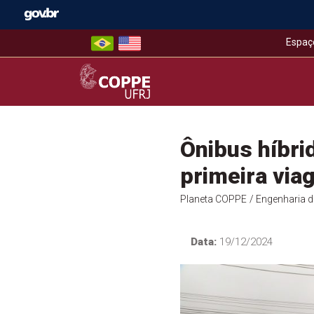
Skip
to
content
Espaç
COPPE – UFRJ
Ônibus híbri
primeira via
Planeta COPPE
/ Engenharia 
Data:
19/12/2024