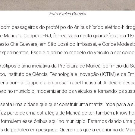
Foto Evelen Gouvêa
 com passageiros do protótipo do ônibus híbrido elétrico-hidr
e Maricá à Coppe/UFRJ, foi realizada nesta quarta-feira, dia 18/1
rnesto Che Guevara, em São José do Imbassaí, e Conde Modesto L
experimentais. Esse é o primeiro modelo do veículo a ser colo
ótipos é uma iniciativa da Prefeitura de Maricá, por meio da Se
, Instituto de Ciência, Tecnologia e Inovação (ICTIM) e da Em
eria com a Coppe e a empresa Tracel Industrial. A ideia é desca
 zero no município, modernizando os veículos e tornando-os sust
esenta uma cidade que quer construir uma matriz limpa para a s
az parte de uma estratégia de Maricá de ter, também, know-ho
formulem esse ônibus aqui no município. Estamos dando uma g
lties de petróleo em pesquisa. Queremos que a economia de Ma