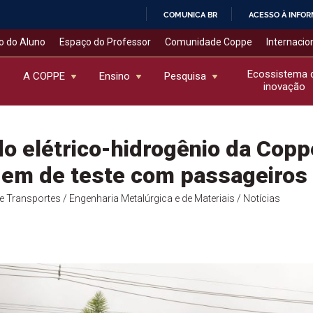
COMUNICA BR
ACESSO À INFO
IR
o do Aluno
Espaço do Professor
Comunidade Coppe
Internacio
PARA
O
Ecossistema 
A COPPE
Ensino
Pesquisa
inovação
CONTEÚDO
do elétrico-hidrogênio da Copp
gem de teste com passageiros
de Transportes
/ Engenharia Metalúrgica e de Materiais
/ Notícias