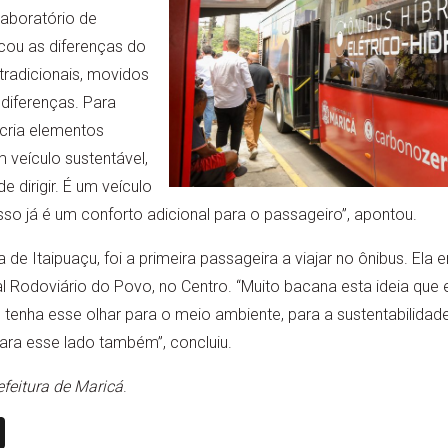
aboratório de
cou as diferenças do
tradicionais, movidos
diferenças. Para
cria elementos
 veículo sustentável,
 dirigir. É um veículo
sso já é um conforto adicional para o passageiro”, apontou.
 Itaipuaçu, foi a primeira passageira a viajar no ônibus. Ela
 Rodoviário do Povo, no Centro. “Muito bacana esta ideia que
tenha esse olhar para o meio ambiente, para a sustentabilidad
ara esse lado também”, concluiu.
eitura de Maricá
.
n
book
ail
X