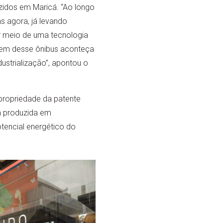
idos em Maricá. “Ao longo
s agora, já levando
or meio de uma tecnologia
agem desse ônibus aconteça
trialização”, apontou o
a propriedade da patente
a produzida em
encial energético do