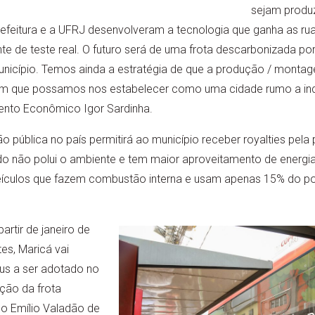
sejam produz
refeitura e a UFRJ desenvolveram a tecnologia que ganha as rua
e de teste real. O futuro será de uma frota descarbonizada p
município. Temos ainda a estratégia de que a produção / mont
m que possamos nos estabelecer como uma cidade rumo a indus
ento Econômico Igor Sardinha.
tão pública no país permitirá ao município receber royalties pel
ido não polui o ambiente e tem maior aproveitamento de energi
ículos que fazem combustão interna e usam apenas 15% do pot
rtir de janeiro de
es, Maricá vai
us a ser adotado no
ção da frota
lo Emílio Valadão de