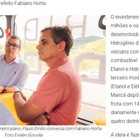
refeito Fabiano Horta.
O investimen
milhões e os
desenvolvido
Hidrogênio d
veículos co
combustível (
Etanol e Hid
terceiro mo
(Etanol e Elé
Maricá dispõ
frota com 14
diariamente 
quatro distrit
imeiro plano, Paulo Emílio conversa com Fabiano Horta.
A ideia é fa
Foto Evelen Gouvêa