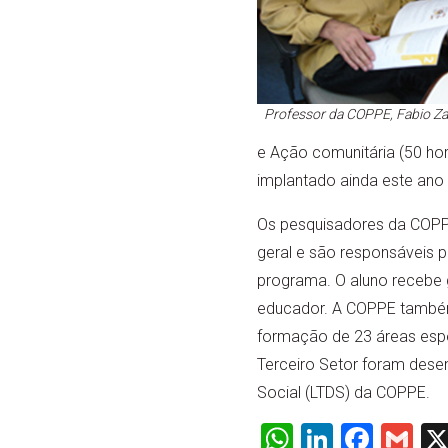
Professor da COPPE, Fabio Za
e Ação comunitária (50 ho
implantado ainda este ano
Os pesquisadores da COPPE
geral e são responsáveis
programa. O aluno recebe g
educador. A COPPE também
formação de 23 áreas espe
Terceiro Setor foram dese
Social (LTDS) da COPPE.
WhatsApp
LinkedI
Face
Gm