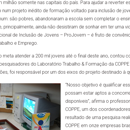
ilhão somente nas capitais do país. Para ajudar a reverter e
num projeto inédito de formação voltado para inclusão de jov
um: são pobres, abandonaram a escola sem completar o ensin
e, principalmente, ainda não desistiram de sonhar em ter uma vid
onal de Inclusão de Jovens – ProJovem – é fruto de convênio
rabalho e Emprego.
meta atender a 200 mil jovens até o final deste ano, contou 
 pesquisadores do Laboratório Trabalho & Formação da COPPE
ições, foi responsável por um dos eixos do projeto destinado à qu
“Nosso objetivo é qualificar es
possam estar aptos a concorr
disponíveis”, afirma o professo
COPPE, um dos coordenadores 
resultado de uma pesquisa real
COPPE em onze empresas brasil