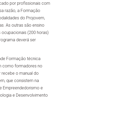
cado por profissionais com
ssa razão, a Formação
modalidades do Projovem,
as. As outras são ensino
 ocupacionais (200 horas)
programa deverá ser
dade Formação técnica
am como formadores no
or recebe o manual do
m, que consistem na
o e Empreendedorismo e
nologia e Desenvolvimento