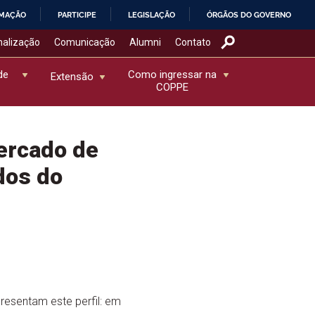
RMAÇÃO
PARTICIPE
LEGISLAÇÃO
ÓRGÃOS DO GOVERNO
nalização
Comunicação
Alumni
Contato
de
Como ingressar na
Extensão
COPPE
ercado de
dos do
resentam este perfil: em