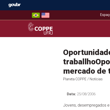
Skip
to
content
Espaç
COPPE – UFRJ
Oportunidade
traballhoOpo
mercado de t
Planeta COPPE
/ Notícias
Data:
25/08/2006
Jovens, desempregados e se