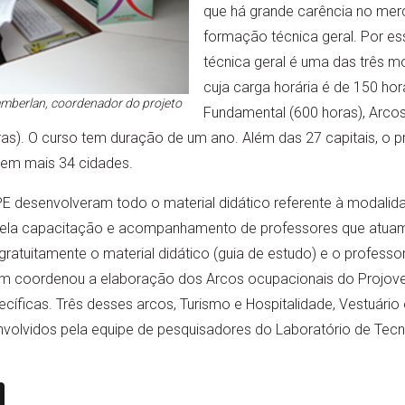
que há grande carência no mer
formação técnica geral. Por e
técnica geral é uma das três 
cuja carga horária é de 150 hor
mberlan, coordenador do projeto
Fundamental (600 horas), Arcos
ras). O curso tem duração de um ano. Além das 27 capitais, o 
 em mais 34 cidades.
 desenvolveram todo o material didático referente à modali
 pela capacitação e acompanhamento de professores que atu
ratuitamente o material didático (guia de estudo) e o profess
 coordenou a elaboração dos Arcos ocupacionais do Projove
cíficas. Três desses arcos, Turismo e Hospitalidade, Vestuári
nvolvidos pela equipe de pesquisadores do Laboratório de Tec
n
book
ail
X