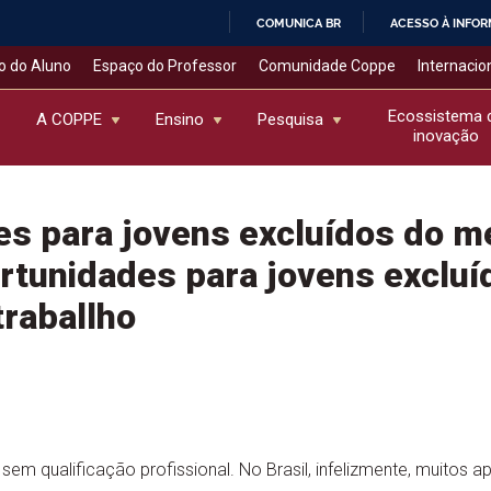
COMUNICA BR
ACESSO À INFO
IR
o do Aluno
Espaço do Professor
Comunidade Coppe
Internacio
PARA
O
Ecossistema 
A COPPE
Ensino
Pesquisa
inovação
CONTEÚDO
s para jovens excluídos do m
rtunidades para jovens excluí
raballho
m qualificação profissional. No Brasil, infelizmente, muitos ap