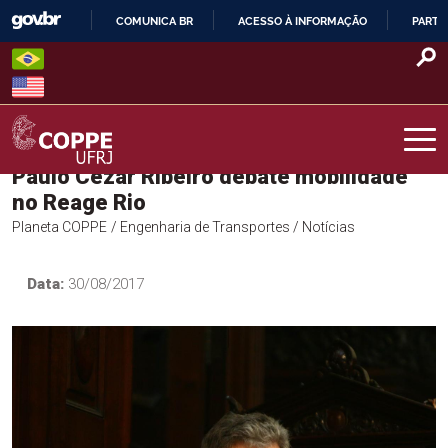
Skip
COMUNICA BR
ACESSO À INFORMAÇÃO
PARTI
to
IR
content
PARA
O
CONTEÚDO
Paulo Cezar Ribeiro debate mobilidade
COPPE – UFRJ
no Reage Rio
Planeta COPPE
/ Engenharia de Transportes
/ Notícias
Data:
30/08/2017