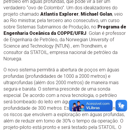
petróleo em águas profundas, que pode vir a ser um
verdadeiro “ovo de Colombo”. Um dos idealizadores do
projeto chamado
Atlantis Explorer
,
Michael Golan
, veio
ao Rio ministrar, pela terceiro ano consecutivo, um curso
sobre Sistemas Submarinos de Produção, no
Programa de
Engenharia Oceânica da COPPE/UFRJ
. Golan é professor
de Engenharia de Petróleo, da Norwegian University of
Science and Technology (NTUN) , em Trondheim, e
consultor da STATOIL, empresa nacional de petróleo da
Noruega.
O novo sistema permitirá a abertura de poços em águas
profundas (profundidades de 1000 a 2000 metros) e
ultraprofundas (além dos 2000 metros) de maneira mais
segura e barata. O sistema prescinde de uma sonda
especial. De acordo com a nova tecnologia, o petróleo
será bombeado do leito em águas profundas para a
profundidade de 300 metros. Este procedimento diminuirá
os riscos que envolvem a exploração em águas profundas,
além de reduzir em torno de 30% o tempo da operação. O
projeto-piloto está pronto e será testado pela STATOIL. O