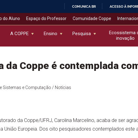
COMUNICA BR
ACESSO À INFO
IR
o do Aluno
Espaço do Professor
Comunidade Coppe
Internacio
PARA
O
Ecossistema 
A COPPE
Ensino
Pesquisa
inovação
CONTEÚDO
a da Coppe é contemplada co
de Sistemas e Computação
/ Notícias
torado da Coppe/UFRJ, Carolina Marcelino, acaba de ser agra
la União Europeia. Dos oito pesquisadores contemplados este a