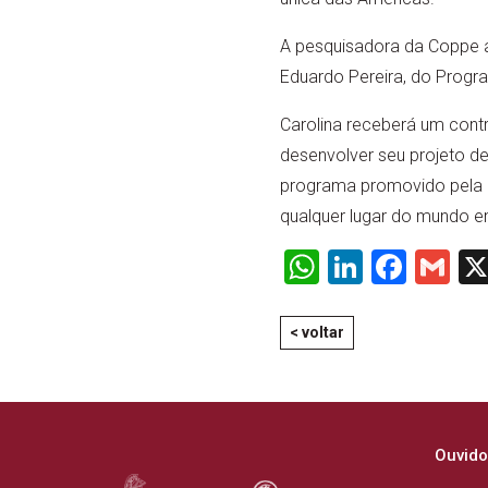
A pesquisadora da Coppe atu
Eduardo Pereira, do Prog
Carolina receberá um contr
desenvolver seu projeto d
programa promovido pela C
qualquer lugar do mundo e
WhatsApp
LinkedI
Face
Gm
< voltar
Ouvido