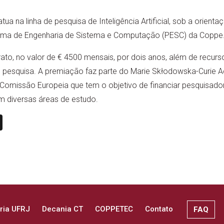
a na linha de pesquisa de Inteligência Artificial, sob a orient
rama de Engenharia de Sistema e Computação (PESC) da Coppe
ato, no valor de € 4500 mensais, por dois anos, além de recur
e pesquisa. A premiação faz parte do Marie Skłodowska-Curie 
omissão Europeia que tem o objetivo de financiar pesquisado
m diversas áreas de estudo.
n
book
ail
X
ria UFRJ
Decania CT
COPPETEC
Contato
FAQ