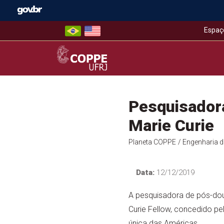
Skip
to
content
Espaç
COPPE – UFRJ
Pesquisador
Marie Curie
Planeta COPPE
/ Engenharia 
Data:
12/12/2019
A pesquisadora de pós-dou
Curie Fellow, concedido pe
única das Américas.