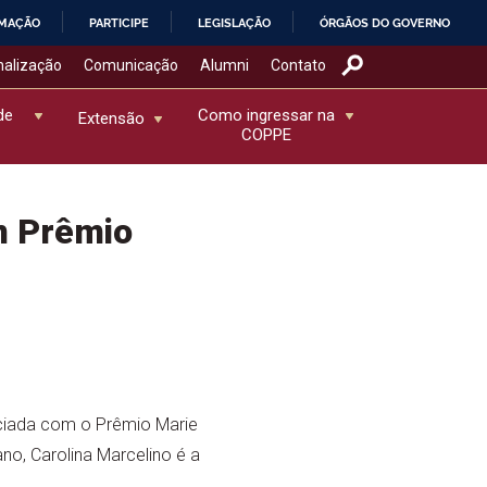
RMAÇÃO
PARTICIPE
LEGISLAÇÃO
ÓRGÃOS DO GOVERNO
nalização
Comunicação
Alumni
Contato
de
Como ingressar na
Extensão
COPPE
m Prêmio
ciada com o Prêmio Marie
no, Carolina Marcelino é a