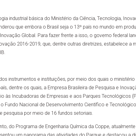
ia industrial básica do Ministério da Ciência, Tecnologia, In
ponderou que embora o Brasil seja o 13º país no mundo em pro
Inovação Global. Para fazer frente a isso, o governo federal lan
novação 2016-2019, que, dentre outras diretrizes, estabelece a 
IB.
dos instrumentos e instituições, por meio dos quais o ministéri
s, dentre os quais, a Empresa Brasileira de Pesquisa e Inovação
o às Incubadoras de Empresas e aos Parques Tecnológicos (PNI
e o Fundo Nacional de Desenvolvimento Científico e Tecnológic
e pesquisa por meio de 16 fundos setoriais.
into, do Programa de Engenharia Química da Coppe, atualmente 
sentou um panorama das atividades do Parque e destacou a d