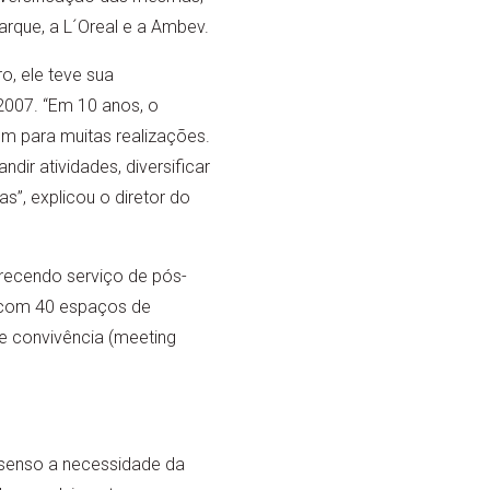
rque, a L´Oreal e a Ambev.
o, ele teve sua
2007. “Em 10 anos, o
 para muitas realizações.
ir atividades, diversificar
s”, explicou o diretor do
erecendo serviço de pós-
, com 40 espaços de
de convivência (meeting
nsenso a necessidade da