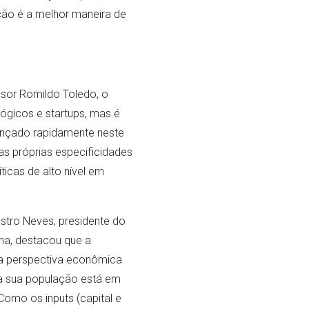
ção é a melhor maneira de
ssor Romildo Toledo, o
ógicos e startups, mas é
vançado rapidamente neste
as próprias especificidades
ticas de alto nível em
stro Neves, presidente do
ina, destacou que a
 a perspectiva econômica
a sua população está em
omo os inputs (capital e