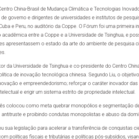
ntro China-Brasil de Mudança Climática e Tecnologias Inovado
de governo e dirigentes de universidades e institutos de pesquis
 Cuba e Peru, no auditório da Coppe. O Fórum foi uma primeira ini
cadêmica entre a Coppe e a Universidade de Tsinghua, e poss
ses apresentassem o estado da arte do ambiente de pesquisa ci
es.
tor da Universidade de Tsinghua e co-presidente do Centro China
ítica de inovação tecnológica chinesa. Segundo Liu, o objetivo 
inovação e empreendedorismo; reforçar o caráter inovador das 
telectual e erigir um sistema estrito de propriedade intelectual.
inês colocou como meta quebrar monopólios e segmentação d
s antitruste e proibindo condutas monopolistas e abuso da dom
 sua legislação para acelerar a transferência de conquistas cie
om políticas fiscais e tributárias e políticas pós-subsídios, vi