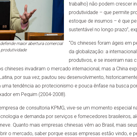
trabalho) não podem crescer in
produtividade – que permite p
estoque de insumos – é que pe
sustentável no longo prazo”, ex
“Os chineses foram ágeis em p
defende maior abertura comercial
 produtividade
da globalização: a internacion
produtivos, e se inseriram nas 
os chineses invadiram o mercado internacional, mas a China ex
tina, por sua vez, pautou seu desenvolvimento, historicamente,
a uma tendência ao protecionismo e pouca ênfase na busca por
ixador em Pequim (2004-2008).
a empresa de consultoria KPMG, vive-se um momento especial na r
ecnologia e demanda por serviços e fornecedores brasileiros, 
neve. Quanto mais empresas chinesas vêm ao Brasil, mais seu
brir o mercado, saber porque essas empresas estão vindo, e pe