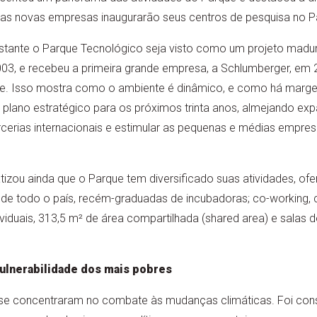
as novas empresas inaugurarão seus centros de pesquisa no Pa
stante o Parque Tecnológico seja visto como um projeto madur
003, e recebeu a primeira grande empresa, a Schlumberger, em 
e. Isso mostra como o ambiente é dinâmico, e como há margem
plano estratégico para os próximos trinta anos, almejando expand
rcerias internacionais e estimular as pequenas e médias empresa
izou ainda que o Parque tem diversificado suas atividades, of
de todo o país, recém-graduadas de incubadoras; co-working
ividuais, 313,5 m² de área compartilhada (shared area) e salas 
vulnerabilidade dos mais pobres
s se concentraram no combate às mudanças climáticas. Foi co