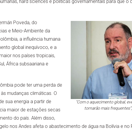
 humanas, hard sciences e políticas governamentais para que o
.
Germán Poveda, do
ias e Meio-Ambiente da
olômbia, a influência humana
ento global inequívoco, e a
 maior nos países tropicais,
l, África subsaariana e
lômbia pode ter uma perda de
 às mudanças climáticas. O
e sua energia a partir de
“Com o aquecimento global, ev
tornarão mais frequentes”
ncia maior de estações secas
ento do país. Além disso,
degelo nos Andes afeta o abastecimento de água na Bolívia e n