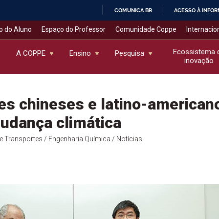
COMUNICA BR
ACESSO À INFO
IR
o do Aluno
Espaço do Professor
Comunidade Coppe
Internacio
PARA
O
Ecossistema 
A COPPE
Ensino
Pesquisa
inovação
CONTEÚDO
es chineses e latino-america
udança climática
de Transportes
/ Engenharia Química
/ Notícias