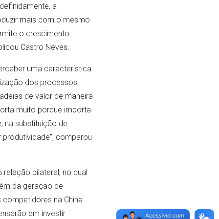
definidamente, a
roduzir mais com o mesmo
rmite o crescimento
plicou Castro Neves.
erceber uma característica
alização dos processos
cadeias de valor de maneira
porta muito porque importa
 na substituição de
 produtividade”, comparou
elação bilateral, no qual
além da geração de
s competidores na China
nsarão em investir