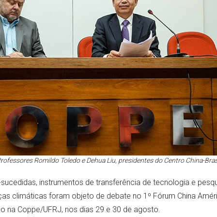
rofessores Romildo Toledo e Dehua Liu, presidentes do Centro China-Bras
sucedidas, instrumentos de transferência de tecnologia e pesq
s climáticas foram objeto de debate no 1º Fórum China Améri
ado na Coppe/UFRJ, nos dias 29 e 30 de agosto.