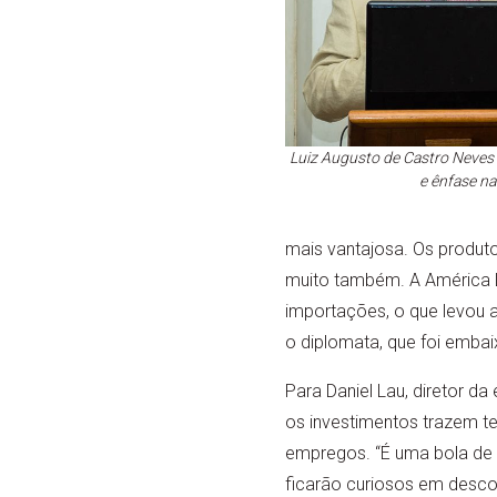
Luiz Augusto de Castro Neves 
e ênfase na
mais vantajosa. Os produt
muito também. A América La
importações, o que levou 
o diplomata, que foi emba
Para Daniel Lau, diretor d
os investimentos trazem t
empregos. “É uma bola de 
ficarão curiosos em desco