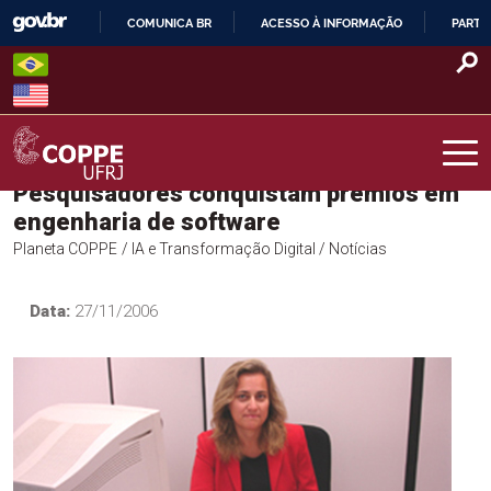
Skip
COMUNICA BR
ACESSO À INFORMAÇÃO
PARTI
to
IR
content
PARA
O
CONTEÚDO
Pesquisadores conquistam prêmios em
COPPE – UFRJ
engenharia de software
Planeta COPPE
/ IA e Transformação Digital
/ Notícias
Data:
27/11/2006