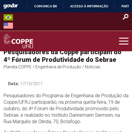
Skip
COMUNICA BR
ACESSO À INFORMAÇÃO
PARTI
to
IR
content
PARA
O
CONTEÚDO
Pesquisadores da Coppe participam do
COPPE – UFRJ
4º Fórum de Produtividade do Sebrae
Planeta COPPE
/ Engenharia de Produção
/ Notícias
Data:
17/10/2017
Pesquisadores do Programa de Engenharia de Produção da
Coppe/UFRJ participarão, na próxima quinta-feira, 19 de
outubro, do 4º Fórum de Produtividade promovido pelo
Sebrae, e realizado no Instituto Dannemann Siemsen, na
Rua Marquês de Olinda, 70, Botafogo.