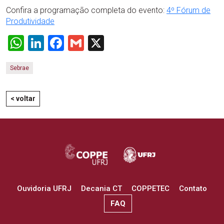
Confira a programação completa do evento:
4º Fórum de
Produtividade
WhatsApp
LinkedIn
Facebook
Gmail
X
Sebrae
< voltar
Ouvidoria UFRJ
Decania CT
COPPETEC
Contato
FAQ