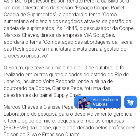
Às 9h30, o professor Édison Renato Pereira da Silva será
um dos palestrantes da sessão “Espaço Coppe: Painel
Cadeia de Suprimentos”, e abordará o tema “Como
aumentar a eficiência dos negócios através da gestão da
cadeia de suprimentos. Às 14h45, o pesquisador da Coppe,
Marcos Chaves, diretor da empresa ViiA Soluções,
abordará o tema “Comparação das abordagens da Teoria
das Restrições e a manufatura enxuta para a gestão do
processo produtivo”.
O Fórum, que teve seu início no dia 10 de outubro, já foi
realizado em outras quatro cidades do estado do Rio de
Janeiro, incluindo Volta Redonda, onde a aluna de
doutorado da Coppe, Clarisse Pepe, foi uma das
palestrantes do painel Supply Chain.
Marcos Chaves e Clarisse Pepe integram a equipe do
Laboratório de pesquisa para o desenvolvimento gerencial
e tecnológico de micro, pequenas e médias empresas
(PRO-PME) da Coppe, que é coordenado pelos professores
Édison da Silva e Francisco Duarte.