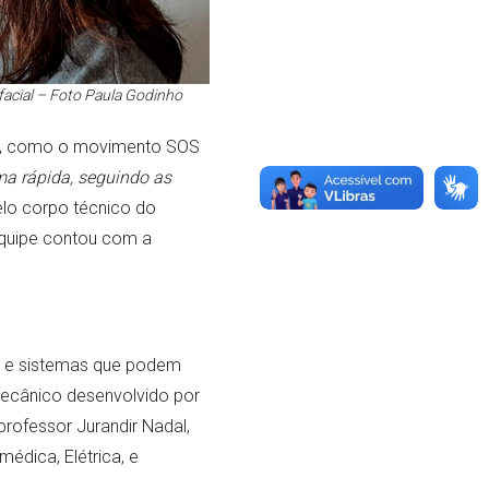
acial – Foto Paula Godinho
es, como o movimento SOS
rma rápida, seguindo as
elo corpo técnico do
 equipe contou com a
s e sistemas que podem
mecânico desenvolvido por
rofessor Jurandir Nadal,
édica, Elétrica, e