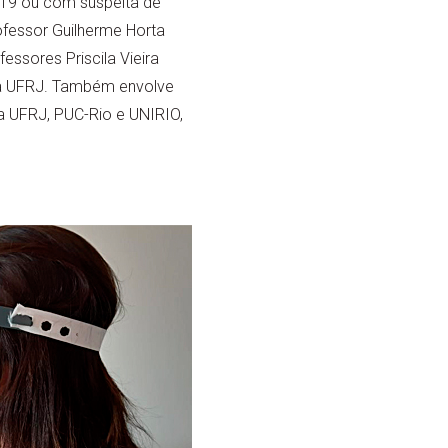
-19 ou com suspeita de
fessor Guilherme Horta
ssores Priscila Vieira
 da UFRJ. Também envolve
da UFRJ, PUC-Rio e UNIRIO,