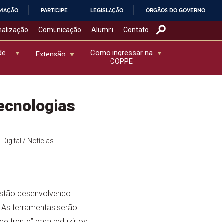
RMAÇÃO
PARTICIPE
LEGISLAÇÃO
ÓRGÃOS DO GOVERNO
nalização
Comunicação
Alumni
Contato
de
Como ingressar na
Extensão
COPPE
ecnologias
Digital
/ Notícias
stão desenvolvendo
 As ferramentas serão
e frente” para reduzir os