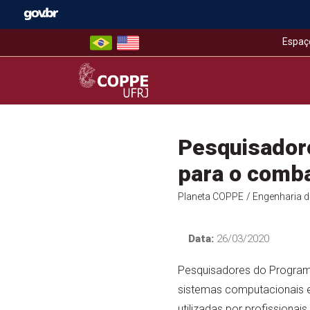
Skip
to
content
Espaç
COPPE – UFRJ
Pesquisador
para o comba
Planeta COPPE
/ Engenharia 
Data:
26/03/2020
Pesquisadores do Progra
sistemas computacionais e
utilizadas por profissionai