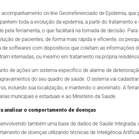
de acompanhamento on-line Georreferenciado de Epidemia, que p
anhem toda a evolução da epidemia, a partir do tratamento e 
 pela ferramenta, o que facilitará na tomada de decisão. Para 
ção de pacientes, de forma mais rápida e eficiente, os pesqu
 de softwares com dispositivos que coletam as informações 
ram internadas, ou mesmo em tratamento na própria residênci
nto de ações um sistema específico de alarme de deterioraçã
e, agravamentos do seu quadro de saúde. O sistema vai cadastra
rus, incluindo sua localização, e mantendo o anonimato. A fer
rias municipais e estaduais e ao Ministério da Saúde.
para analisar o comportamento de doenças
senvolvendo também uma base de dados de Saúde Integrada, q
tamento de doenças utilizando técnicas de Inteligência Artificia