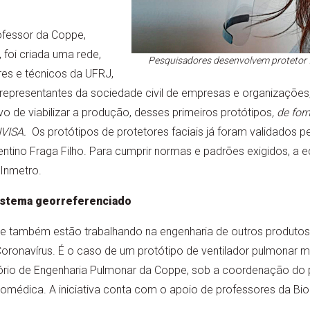
fessor da Coppe,
 foi criada uma rede,
Pesquisadores desenvolvem protetor f
es e técnicos da UFRJ,
 representantes da sociedade civil de empresas e organizaçõ
o de viabilizar a produção, desses primeiros protótipos
, de fo
NVISA.
Os protótipos de protetores faciais já foram validados p
mentino Fraga Filho. Para cumprir normas e padrões exigidos, a
 Inmetro.
istema georreferenciado
e também estão trabalhando na engenharia de outros produto
Coronavírus. É o caso de um protótipo de ventilador pulmonar 
rio de Engenharia Pulmonar da Coppe, sob a coordenação do p
médica. A iniciativa conta com o apoio de professores da Biom