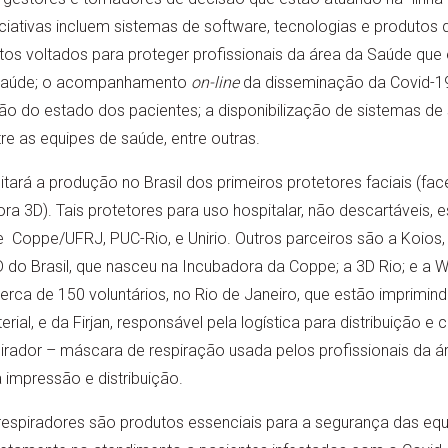
iciativas incluem sistemas de software, tecnologias e produtos q
 voltados para proteger profissionais da área da Saúde que es
 saúde; o acompanhamento
on-line
da disseminação da Covid-19
ão do estado dos pacientes; a disponibilização de sistemas de
tre as equipes de saúde, entre outras.
litará a produção no Brasil dos primeiros protetores faciais (fac
ora 3D). Tais protetores para uso hospitalar, não descartáveis,
 Coppe/UFRJ, PUC-Rio, e Unirio. Outros parceiros são a Koios,
do Brasil, que nasceu na Incubadora da Coppe; a 3D Rio; e a W
ca de 150 voluntários, no Rio de Janeiro, que estão imprimind
l, e da Firjan, responsável pela logística para distribuição e 
spirador – máscara de respiração usada pelos profissionais da á
impressão e distribuição.
 respiradores são produtos essenciais para a segurança das eq