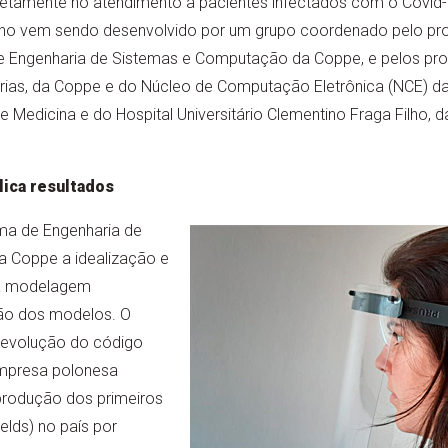
iretamente no atendimento a pacientes infectados com o Covid
ho vem sendo desenvolvido por um grupo coordenado pelo pro
 Engenharia de Sistemas e Computação da Coppe, e pelos profe
Farias, da Coppe e do Núcleo de Computação Eletrônica (NCE)
 Medicina e do Hospital Universitário Clementino Fraga Filho, 
lica resultados
ma de Engenharia de
 Coppe a idealização e
 a modelagem
ão dos modelos. O
a evolução do código
empresa polonesa
 produção dos primeiros
ields) no país por