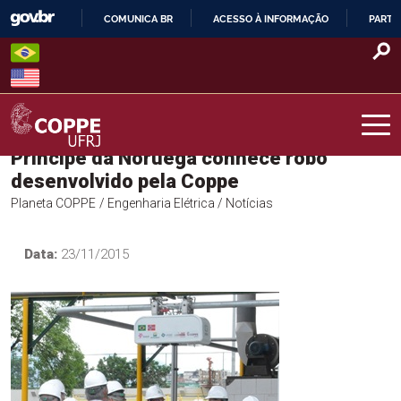
Skip
COMUNICA BR
ACESSO À INFORMAÇÃO
PARTI
to
IR
content
PARA
O
CONTEÚDO
Príncipe da Noruega conhece robô
COPPE – UFRJ
desenvolvido pela Coppe
Planeta COPPE
/ Engenharia Elétrica
/ Notícias
Data:
23/11/2015