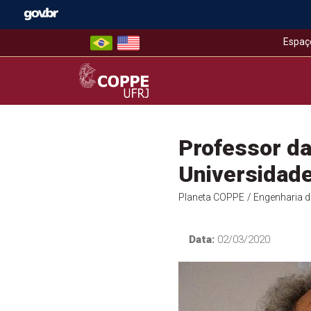
Skip
to
content
Espaç
COPPE – UFRJ
Professor d
Universidade
Planeta COPPE
/ Engenharia 
Data:
02/03/2020