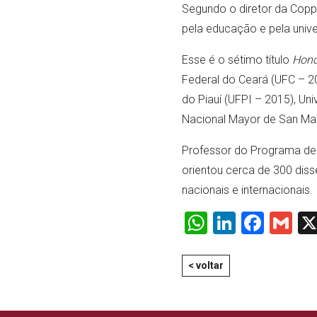
Segundo o diretor da Coppe
pela educação e pela unive
Esse é o sétimo título
Hono
Federal do Ceará (UFC – 20
do Piauí (UFPI – 2015), Uni
Nacional Mayor de San Mar
Professor do Programa de
orientou cerca de 300 dis
nacionais e internacionais.
WhatsApp
LinkedI
Face
Gm
< voltar