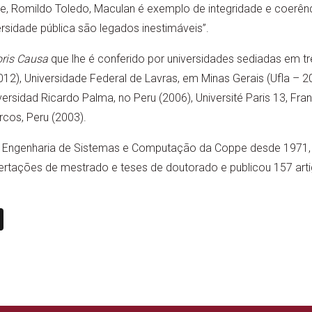
, Romildo Toledo, Maculan é exemplo de integridade e coerênci
rsidade pública são legados inestimáveis”.
ris Causa
que lhe é conferido por universidades sediadas em tr
12), Universidade Federal de Lavras, em Minas Gerais (Ufla – 2
versidad Ricardo Palma, no Peru (2006), Université Paris 13, Fra
cos, Peru (2003).
 Engenharia de Sistemas e Computação da Coppe desde 1971, N
sertações de mestrado e teses de doutorado e publicou 157 art
n
book
ail
X