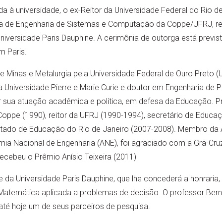
a à universidade, o ex-Reitor da Universidade Federal do Rio d
a de Engenharia de Sistemas e Computação da Coppe/UFRJ, rec
niversidade Paris Dauphine. A cerimônia de outorga está previst
m Paris.
 Minas e Metalurgia pela Universidade Federal de Ouro Preto (
a Universidade Pierre e Marie Curie e doutor em Engenharia de
 sua atuação acadêmica e política, em defesa da Educação. P
 Coppe (1990), reitor da UFRJ (1990-1994), secretário de Educ
Estado de Educação do Rio de Janeiro (2007-2008). Membro da 
mia Nacional de Engenharia (ANE), foi agraciado com a Grã-Cr
 recebeu o Prêmio Anísio Teixeira (2011)
 da Universidade Paris Dauphine, que lhe concederá a honraria, 
Matemática aplicada a problemas de decisão. O professor Berna
até hoje um de seus parceiros de pesquisa.