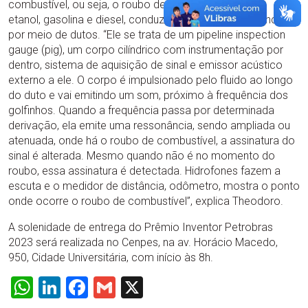
combustível, ou seja, o roubo de combustíveis como
etanol, gasolina e diesel, conduzidos por longas distâncias
por meio de dutos. “Ele se trata de um pipeline inspection
gauge (pig), um corpo cilíndrico com instrumentação por
dentro, sistema de aquisição de sinal e emissor acústico
externo a ele. O corpo é impulsionado pelo fluido ao longo
do duto e vai emitindo um som, próximo à frequência dos
golfinhos. Quando a frequência passa por determinada
derivação, ela emite uma ressonância, sendo ampliada ou
atenuada, onde há o roubo de combustível, a assinatura do
sinal é alterada. Mesmo quando não é no momento do
roubo, essa assinatura é detectada. Hidrofones fazem a
escuta e o medidor de distância, odômetro, mostra o ponto
onde ocorre o roubo de combustível”, explica Theodoro.
A solenidade de entrega do Prêmio Inventor Petrobras
2023 será realizada no Cenpes, na av. Horácio Macedo,
950, Cidade Universitária, com início às 8h.
WhatsApp
LinkedIn
Facebook
Gmail
X