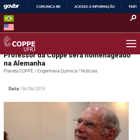
Skip
COMUNICA BR
ACESSO À INFORMAÇÃO
PARTI
to
IR
content
PARA
O
CONTEÚDO
Professor da Coppe será homenageado
COPPE – UFRJ
na Alemanha
Planeta COPPE
/ Engenharia Química
/ Notícias
Data:
06/06/2014