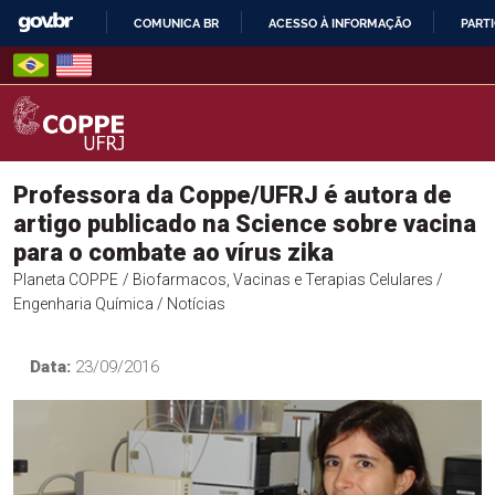
Skip
COMUNICA BR
ACESSO À INFORMAÇÃO
PARTI
to
IR
content
PARA
O
CONTEÚDO
COPPE – UFRJ
Professora da Coppe/UFRJ é autora de
artigo publicado na Science sobre vacina
para o combate ao vírus zika
Planeta COPPE
/ Biofarmacos, Vacinas e Terapias Celulares
/
Engenharia Química
/ Notícias
Data:
23/09/2016