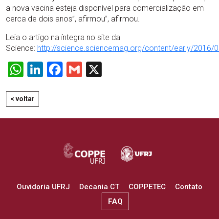
a nova vacina esteja disponível para comercialização em
cerca de dois anos”, afirmou”, afirmou.
Leia o artigo na íntegra no site da
Science:
http://science.sciencemag.org/content/early/2016/0
WhatsApp
LinkedIn
Facebook
Gmail
X
< voltar
Ouvidoria UFRJ
Decania CT
COPPETEC
Contato
FAQ