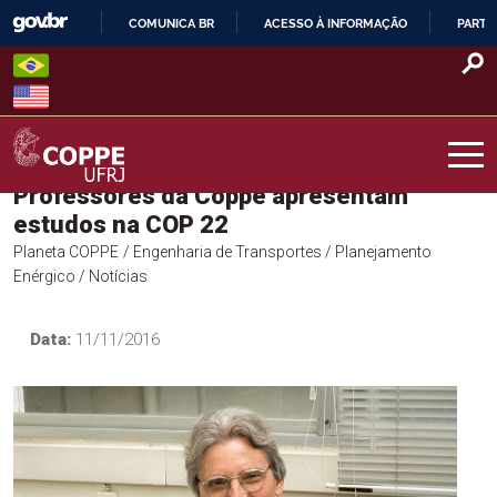
Skip
COMUNICA BR
ACESSO À INFORMAÇÃO
PARTI
to
IR
content
PARA
O
CONTEÚDO
Professores da Coppe apresentam
COPPE – UFRJ
estudos na COP 22
Planeta COPPE
/ Engenharia de Transportes
/ Planejamento
Enérgico
/ Notícias
Data:
11/11/2016