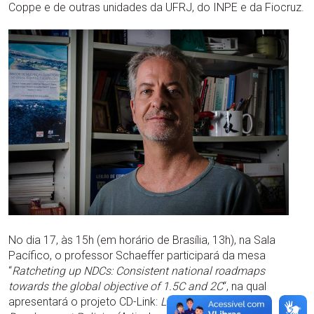
Coppe e de outras unidades da UFRJ, do INPE e da Fiocruz.
No dia 17, às 15h (em horário de Brasília, 13h), na Sala
Pacífico, o professor Schaeffer participará da mesa
“
Ratcheting up NDCs: Consistent national roadmaps
towards the global objective of 1.5C and 2C
“, na qual
apresentará o projeto CD-Link:
Linking Climate and