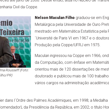
eceu até julho de 2008. Desde então, atua no Núcleo de Transf
nharia Civil da Coppe.
Nelson Maculan Filho
graduou-se em Enge
Metalúrgica pela Universidade de Ouro Pre
mestrado em Matemática Estatística pela F
´Université de Paris VI em 1967 e o douto
Produção pela Coppe/UFRJ em 1975.
Maculan ingressou na Coppe em 1966, onde
da Computação, com ênfase em Matemáti
orientou mais de 120 dissertações de mes
lma Rousseff (Foto:
ilho/PR)
doutorado e publicou mais de 100 trabalho
vários cargos na administração acadêmica, 
ier dans l´Ordre des Palmes Académiques, em 1998; a Medalha
 Comendador), da Presidência da República, em 2002; o título Ho