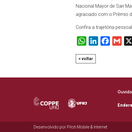
Nacional Mayor de San Mar
agraciado com o Prêmio de
Confira a trajetória pessoa
WhatsApp
LinkedI
Face
Gm
< voltar
Ouvido
Ender
Desenvolvido por
Piloti Mobile & Internet