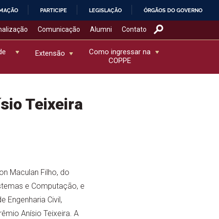
RMAÇÃO
PARTICIPE
LEGISLAÇÃO
ÓRGÃOS DO GOVERNO
nalização
Comunicação
Alumni
Contato
de
Como ingressar na
Extensão
COPPE
io Teixeira
n Maculan Filho, do
istemas e Computação, e
 Engenharia Civil,
rêmio Anísio Teixeira. A