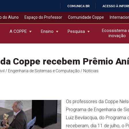
COMUNICA BR
ACESSO À INFO
IR
o do Aluno
Espaço do Professor
Comunidade Coppe
Internacio
PARA
O
Ecossistema 
A COPPE
Ensino
Pesquisa
inovação
CONTEÚDO
da Coppe recebem Prêmio Anís
vil
/ Engenharia de Sistemas e Computação
/ Notícias
Os professores da Coppe Nelso
Programa de Engenharia de S
Luiz Bevilacqua, do Programa de
receberam, dia 11 de julho, o P