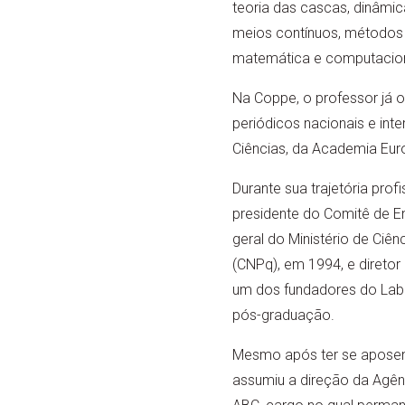
teoria das cascas, dinâmi
meios contínuos, métodos
matemática e computacion
Na Coppe, o professor já o
periódicos nacionais e int
Ciências, da Academia Euro
Durante sua trajetória prof
presidente do Comitê de E
geral do Ministério de Ciê
(CNPq), em 1994, e diretor
um dos fundadores do Labo
pós-graduação.
Mesmo após ter se aposen
assumiu a direção da Agên