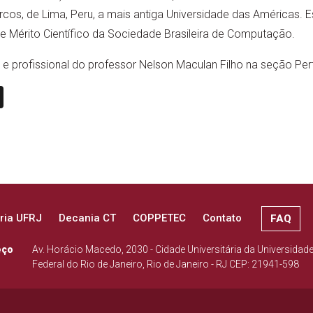
cos, de Lima, Peru, a mais antiga Universidade das Américas. 
 Mérito Científico da Sociedade Brasileira de Computação.
l e profissional do professor Nelson Maculan Filho na seção Per
n
book
ail
X
ria UFRJ
Decania CT
COPPETEC
Contato
FAQ
eço
Av. Horácio Macedo, 2030 - Cidade Universitária da Universidad
Federal do Rio de Janeiro, Rio de Janeiro - RJ CEP: 21941-598