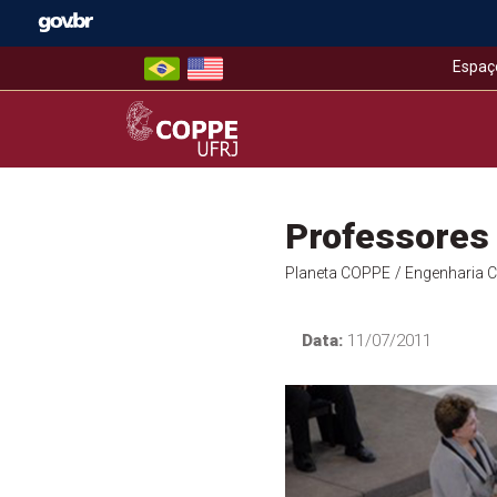
Skip
to
content
Espaç
COPPE – UFRJ
Professores 
Planeta COPPE
/ Engenharia Ci
Data:
11/07/2011