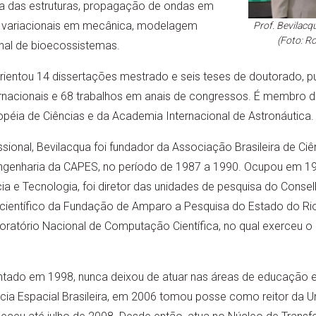
ca das estruturas, propagação de ondas em
 variacionais em mecânica, modelagem
Prof. Bevilacq
(Foto: R
al de bioecossistemas.
rientou 14 dissertações mestrado e seis teses de doutorado, p
ernacionais e 68 trabalhos em anais de congressos. É membro d
péia de Ciências e da Academia Internacional de Astronáutica.
issional, Bevilacqua foi fundador da Associação Brasileira de C
ngenharia da CAPES, no período de 1987 a 1990. Ocupou em 19
ncia e Tecnologia, foi diretor das unidades de pesquisa do Cons
 científico da Fundação de Amparo a Pesquisa do Estado do Rio
ratório Nacional de Computação Científica, no qual exerceu 
tado em 1998, nunca deixou de atuar nas áreas de educação 
cia Espacial Brasileira, em 2006 tomou posse como reitor da U