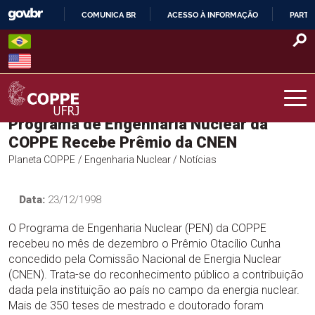
Skip
COMUNICA BR
ACESSO À INFORMAÇÃO
PARTI
to
IR
content
PARA
O
CONTEÚDO
Programa de Engenharia Nuclear da
COPPE – UFRJ
COPPE Recebe Prêmio da CNEN
Planeta COPPE
/ Engenharia Nuclear
/ Notícias
Data:
23/12/1998
O Programa de Engenharia Nuclear (PEN) da COPPE
recebeu no mês de dezembro o Prêmio Otacílio Cunha
concedido pela Comissão Nacional de Energia Nuclear
(CNEN). Trata-se do reconhecimento público a contribuição
dada pela instituição ao país no campo da energia nuclear.
Mais de 350 teses de mestrado e doutorado foram