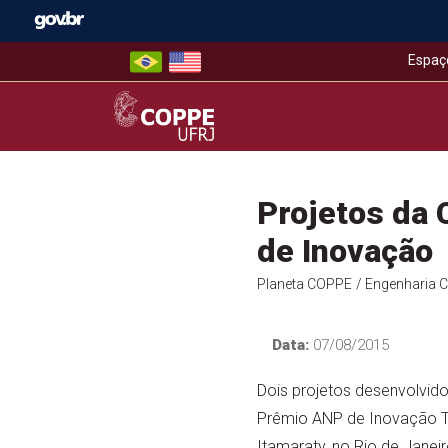
Skip
to
content
Espaç
COPPE – UFRJ
Projetos da
de Inovação
Planeta COPPE
/ Engenharia Ci
Data:
07/08/2015
Dois projetos desenvolvid
Prêmio ANP de Inovação Te
Itamaraty, no Rio de Janei