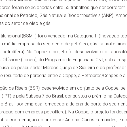
dores foram selecionados entre 55 trabalhos que concorreram
cional de Petróleo, Gás Natural e Biocombustíveis (ANP). Am
s do setor de óleo e gás.
tifuncional (BSMF) foi o vencedor na Categoria II (Inovação te
 ou média empresa do segmento de petróleo, gás natural e bio
trolífera). Na Coppe, o projeto foi desenvolvido no Laboratór
as Offshore (Laceo), do Programa de Engenharia Civil, sob a res
a, do pesquisador Marcos Queija de Siqueira e do professor Lu
é resultado de parceria entre a Coppe, a Petrobras/Cenpes e a 
ção de Risers (BSR), desenvolvido em conjunto pela Coppe, pela 
(IPT) e pela Subsea 7 do Brasil, conquistou o prêmio na Catego
o Brasil por empresa fornecedora de grande porte do segmento
ração com empresa petrolífera). Na Coppe, o projeto foi dese
sob a coordenação do professor Antonio Carlos Fernandes, e n