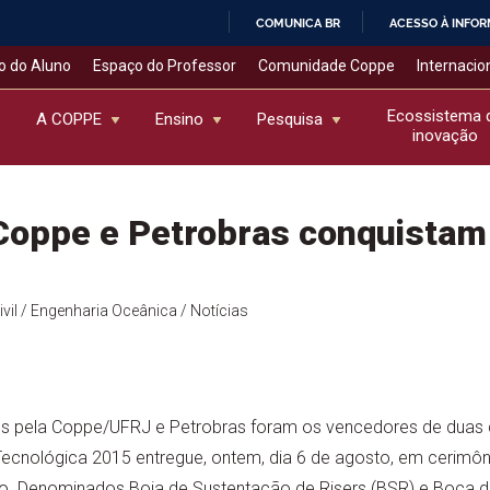
COMUNICA BR
ACESSO À INFO
IR
o do Aluno
Espaço do Professor
Comunidade Coppe
Internacio
PARA
O
Ecossistema 
A COPPE
Ensino
Pesquisa
inovação
CONTEÚDO
 Coppe e Petrobras conquista
vil
/ Engenharia Oceânica
/ Notícias
os pela Coppe/UFRJ e Petrobras foram os vencedores de duas d
cnológica 2015 entregue, ontem, dia 6 de agosto, em cerimôni
ro. Denominados Boia de Sustentação de Risers (BSR) e Boca de